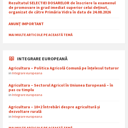
Rezultatul SELECTIEI DOSARELOR de înscriere la examenul
de promovare in grad imediat superior celui deținut,
organizat de către Primăria Vidra în data de 24.08.2026
ANUNȚ IMPORTANT
MAI MULTE ARTICOLE PE ACEASTĂ TEMĂ
INTEGRARE EUROPEANĂ
Agricultura – Politica Agricolă Comună pe înțelesul tuturor
in
Integrare europeana
Agricultura – Sectorul Agricol în Uniunea Europeană – în
pas cu timplu
in
Integrare europeana
Agricultura – 10+2 Întrebări despre agricultură și
dezvoltare rurală
in
Integrare europeana
MAI MULTE ARTICOLE PE ACEASTĂ TEMĂ