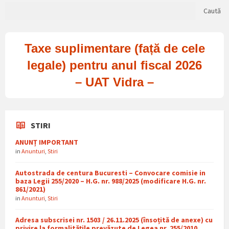
Caută
Taxe suplimentare (față de cele
legale) pentru anul fiscal 2026
– UAT Vidra –
STIRI
ANUNȚ IMPORTANT
in
Anunturi
,
Stiri
Autostrada de centura Bucuresti – Convocare comisie in
baza Legii 255/2020 – H.G. nr. 988/2025 (modificare H.G. nr.
861/2021)
in
Anunturi
,
Stiri
Adresa subscrisei nr. 1503 / 26.11.2025 (însoțită de anexe) cu
privire la formalitățile prevăzute de Legea nr. 255/2010