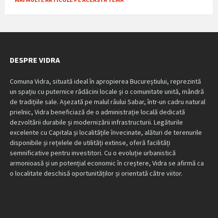
DESPRE VIDRA
Comuna Vidra, situată ideal în apropierea Bucureștiului, reprezintă
un spațiu cu puternice rădăcini locale și o comunitate unită, mândră
de tradițiile sale. Așezată pe malul râului Sabar, într-un cadru natural
prielnic, Vidra beneficiază de o administrație locală dedicată
dezvoltării durabile și modernizării infrastructurii. Legăturile
excelente cu Capitala și localitățile învecinate, alături de terenurile
disponibile și rețelele de utilități extinse, oferă facilități
semnificative pentru investitori. Cu o evoluție urbanistică
armonioasă și un potențial economic în creștere, Vidra se afirmă ca
o localitate deschisă oportunităților și orientată către viitor.