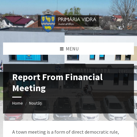
Skip
Skip
Skip
Skip
to
to
to
to
content
left
right
footer
sidebar
sidebar
MENU
Report From Financial
Meeting
Home
Noutăți
/
A town meeting is a form of direct democratic rule,