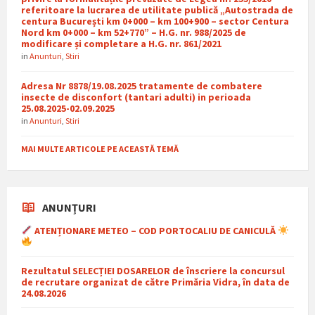
referitoare la lucrarea de utilitate publică „Autostrada de
centura București km 0+000 – km 100+900 – sector Centura
Nord km 0+000 – km 52+770” – H.G. nr. 988/2025 de
modificare și completare a H.G. nr. 861/2021
in
Anunturi
,
Stiri
Adresa Nr 8878/19.08.2025 tratamente de combatere
insecte de disconfort (tantari adulti) in perioada
25.08.2025-02.09.2025
in
Anunturi
,
Stiri
MAI MULTE ARTICOLE PE ACEASTĂ TEMĂ
ANUNȚURI
ATENȚIONARE METEO – COD PORTOCALIU DE CANICULĂ
Rezultatul SELECȚIEI DOSARELOR de înscriere la concursul
de recrutare organizat de către Primăria Vidra, în data de
24.08.2026