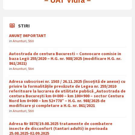
– UAT Vidra –
STIRI
ANUNȚ IMPORTANT
in
Anunturi
,
Stiri
Autostrada de centura Bucuresti – Convocare comisie in
baza Legii 255/2020 – H.G. nr. 988/2025 (modificare H.G. nr.
861/2021)
in
Anunturi
,
Stiri
Adresa subscrisei nr. 1503 / 26.11.2025 (însoțită de anexe) cu
privire la formalitățile prevăzute de Legea nr. 255/2010
referitoare la lucrarea de utilitate publică „Autostrada de
centura București km 0+000 – km 100+900 – sector Centura
Nord km 0+000 – km 52+770” – H.G. nr. 988/2025 de
modificare și completare a H.G. nr. 861/2021
in
Anunturi
,
Stiri
Adresa Nr 8878/19.08.2025 tratamente de combatere
insecte de disconfort (tantari adulti) in perioada
25.08.2025-02.09.2025