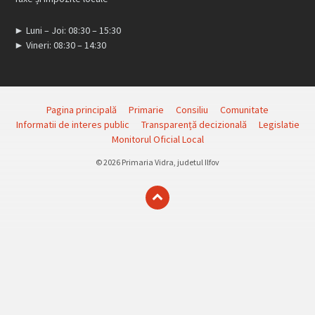
► Luni – Joi: 08:30 – 15:30
► Vineri: 08:30 – 14:30
Pagina principală
Primarie
Consiliu
Comunitate
Informatii de interes public
Transparență decizională
Legislatie
Monitorul Oficial Local
© 2026 Primaria Vidra, judetul Ilfov