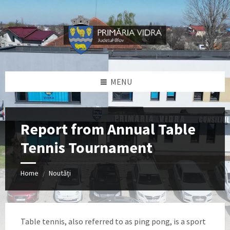
Skip
Skip
Skip
Skip
to
to
to
to
content
left
right
footer
sidebar
sidebar
MENU
Report from Annual Table
Tennis Tournament
Home
Noutăți
/
Table tennis, also referred to as ping pong, is a sport