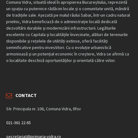
Comuna Vidra, situată ideal în apropierea Bucureștiului, reprezintă
un spațiu cu puternice rădăcini locale și o comunitate unită, mândră
de tradițiile sale. Așezată pe malul râului Sabar, într-un cadru natural
prielnic, Vidra beneficiază de o administrație locală dedicată
dezvoltării durabile și modernizării infrastructurii. Legăturile
excelente cu Capitala și localitățile învecinate, alături de terenurile
disponibile și rețelele de utilități extinse, oferă facilități
semnificative pentru investitori. Cu o evoluție urbanistică
armonioasă și un potențial economic în creștere, Vidra se afirmă ca
o localitate deschisă oportunităților și orientată către viitor.
CONTACT
Str. Principala nr. 106, Comuna Vidra, Ilfov
021-361 22 65
secretariat@primaria-vidra.ro