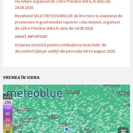
recrutare organizat de către Primăria Vidra, în data de
24.08.2026
Rezultatul SELECTIEI DOSARELOR de înscriere la examenul de
promovare in grad imediat superior celui deținut, organizat
de către Primăria Vidra în data de 24.08.2026
ANUNȚ IMPORTANT
Acțiunea terestră pentru combaterea insectelor de
disconfort (țânțari adulți) din perioada 04-10 august 2026
VREMEA ÎN VIDRA