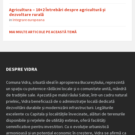
Agricultura – 10+2 Întrebări despre agricultură și
dezvoltare rurală
in
Integrare europeana
MAI MULTE ARTICOLE PE ACEASTĂ TEMĂ
DESPRE VIDRA
Comuna Vidra, situată ideal în apropierea Bucureștiului, reprezintă
un spațiu cu puternice rădăcini locale și o comunitate unită, mândră
de tradițiile sale. Așezată pe malul râului Sabar, într-un cadru natural
prielnic, Vidra beneficiază de o administrație locală dedicată
dezvoltării durabile și modernizării infrastructurii. Legăturile
excelente cu Capitala și localitățile învecinate, alături de terenurile
disponibile și rețelele de utilități extinse, oferă facilități
semnificative pentru investitori. Cu o evoluție urbanistică
armonioasă și un potențial economic în creștere, Vidra se afirmă ca