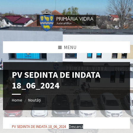
Skip
Skip
Skip
Skip
to
to
to
to
content
left
right
footer
sidebar
sidebar
MENU
PV SEDINTA DE INDATA
18_06_2024
Home
Noutăți
/
PV SEDINTA DE INDATA 18_06_2024
Descarcă