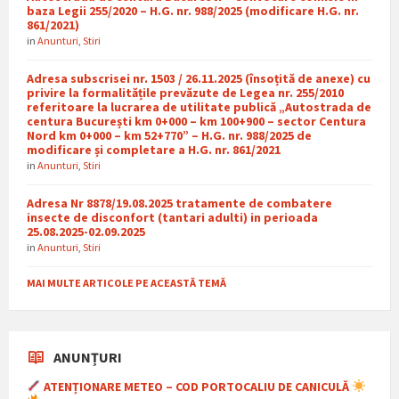
baza Legii 255/2020 – H.G. nr. 988/2025 (modificare H.G. nr.
861/2021)
in
Anunturi
,
Stiri
Adresa subscrisei nr. 1503 / 26.11.2025 (însoțită de anexe) cu
privire la formalitățile prevăzute de Legea nr. 255/2010
referitoare la lucrarea de utilitate publică „Autostrada de
centura București km 0+000 – km 100+900 – sector Centura
Nord km 0+000 – km 52+770” – H.G. nr. 988/2025 de
modificare și completare a H.G. nr. 861/2021
in
Anunturi
,
Stiri
Adresa Nr 8878/19.08.2025 tratamente de combatere
insecte de disconfort (tantari adulti) in perioada
25.08.2025-02.09.2025
in
Anunturi
,
Stiri
MAI MULTE ARTICOLE PE ACEASTĂ TEMĂ
ANUNȚURI
ATENȚIONARE METEO – COD PORTOCALIU DE CANICULĂ