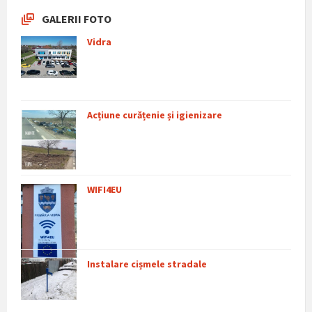
GALERII FOTO
Vidra
Acțiune curățenie și igienizare
WIFI4EU
Instalare cișmele stradale