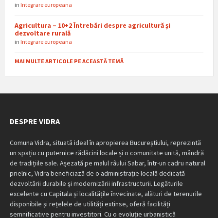
in
Integrare europeana
Agricultura – 10+2 Întrebări despre agricultură și
dezvoltare rurală
in
Integrare europeana
MAI MULTE ARTICOLE PE ACEASTĂ TEMĂ
DESPRE VIDRA
Comuna Vidra, situată ideal în apropierea Bucureștiului, reprezintă
un spațiu cu puternice rădăcini locale și o comunitate unită, mândră
de tradițiile sale. Așezată pe malul râului Sabar, într-un cadru natural
prielnic, Vidra beneficiază de o administrație locală dedicată
dezvoltării durabile și modernizării infrastructurii. Legăturile
excelente cu Capitala și localitățile învecinate, alături de terenurile
disponibile și rețelele de utilități extinse, oferă facilități
semnificative pentru investitori. Cu o evoluție urbanistică