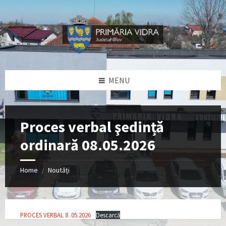
Skip
Skip
Skip
Skip
to
to
to
to
content
left
right
footer
sidebar
sidebar
MENU
Proces verbal şedințǎ
ordinarǎ 08.05.2026
Home
Noutăți
/
PROCES VERBAL 8 .05.2026
Descarcă