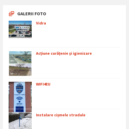
GALERII FOTO
Vidra
Acțiune curățenie și igienizare
WIFI4EU
Instalare cișmele stradale