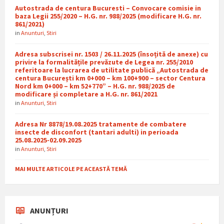
Autostrada de centura Bucuresti – Convocare comisie in
baza Legii 255/2020 – H.G. nr. 988/2025 (modificare H.G. nr.
861/2021)
in
Anunturi
,
Stiri
Adresa subscrisei nr. 1503 / 26.11.2025 (însoțită de anexe) cu
privire la formalitățile prevăzute de Legea nr. 255/2010
referitoare la lucrarea de utilitate publică „Autostrada de
centura București km 0+000 – km 100+900 – sector Centura
Nord km 0+000 – km 52+770” – H.G. nr. 988/2025 de
modificare și completare a H.G. nr. 861/2021
in
Anunturi
,
Stiri
Adresa Nr 8878/19.08.2025 tratamente de combatere
insecte de disconfort (tantari adulti) in perioada
25.08.2025-02.09.2025
in
Anunturi
,
Stiri
MAI MULTE ARTICOLE PE ACEASTĂ TEMĂ
ANUNȚURI