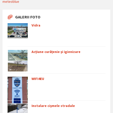
meteoblue
GALERII FOTO
Vidra
Acțiune curățenie și igienizare
WIFI4EU
Instalare cișmele stradale