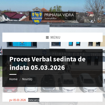
Skip
Skip
Skip
Skip
to
to
to
to
content
left
right
footer
sidebar
sidebar
MENU
Proces Verbal sedinta de
indata 05.03.2026
Home
Noutăți
/
pv 05.03.2026
Descarcă