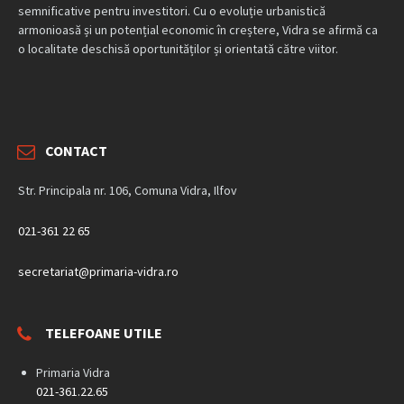
semnificative pentru investitori. Cu o evoluție urbanistică
armonioasă și un potențial economic în creștere, Vidra se afirmă ca
o localitate deschisă oportunităților și orientată către viitor.
CONTACT
Str. Principala nr. 106, Comuna Vidra, Ilfov
021-361 22 65
secretariat@primaria-vidra.ro
TELEFOANE UTILE
Primaria Vidra
021-361.22.65