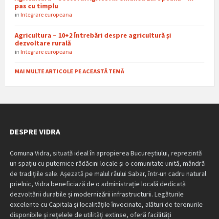
pas cu timplu
in
Integrare europeana
Agricultura – 10+2 Întrebări despre agricultură și
dezvoltare rurală
in
Integrare europeana
MAI MULTE ARTICOLE PE ACEASTĂ TEMĂ
DESPRE VIDRA
Comuna Vidra, situată ideal în apropierea Bucureștiului, reprezintă
un spațiu cu puternice rădăcini locale și o comunitate unită, mândră
de tradițiile sale. Așezată pe malul râului Sabar, într-un cadru natural
prielnic, Vidra beneficiază de o administrație locală dedicată
dezvoltării durabile și modernizării infrastructurii. Legăturile
excelente cu Capitala și localitățile învecinate, alături de terenurile
disponibile și rețelele de utilități extinse, oferă facilități