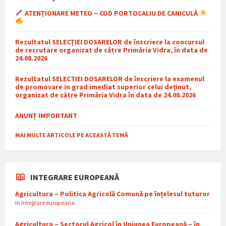
ATENȚIONARE METEO – COD PORTOCALIU DE CANICULĂ
Rezultatul SELECȚIEI DOSARELOR de înscriere la concursul
de recrutare organizat de către Primăria Vidra, în data de
24.08.2026
Rezultatul SELECTIEI DOSARELOR de înscriere la examenul
de promovare in grad imediat superior celui deținut,
organizat de către Primăria Vidra în data de 24.08.2026
ANUNȚ IMPORTANT
MAI MULTE ARTICOLE PE ACEASTĂ TEMĂ
INTEGRARE EUROPEANĂ
Agricultura – Politica Agricolă Comună pe înțelesul tuturor
in
Integrare europeana
Agricultura – Sectorul Agricol în Uniunea Europeană – în