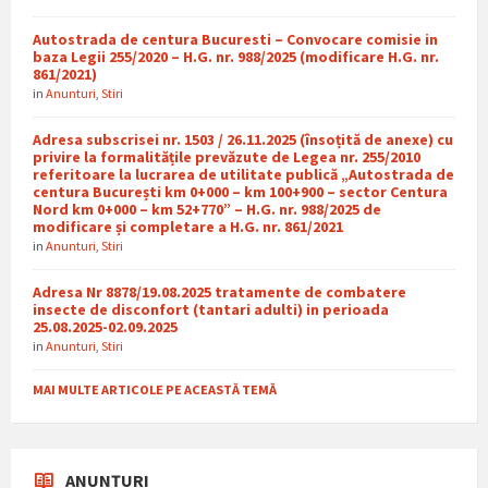
Autostrada de centura Bucuresti – Convocare comisie in
baza Legii 255/2020 – H.G. nr. 988/2025 (modificare H.G. nr.
861/2021)
in
Anunturi
,
Stiri
Adresa subscrisei nr. 1503 / 26.11.2025 (însoțită de anexe) cu
privire la formalitățile prevăzute de Legea nr. 255/2010
referitoare la lucrarea de utilitate publică „Autostrada de
centura București km 0+000 – km 100+900 – sector Centura
Nord km 0+000 – km 52+770” – H.G. nr. 988/2025 de
modificare și completare a H.G. nr. 861/2021
in
Anunturi
,
Stiri
Adresa Nr 8878/19.08.2025 tratamente de combatere
insecte de disconfort (tantari adulti) in perioada
25.08.2025-02.09.2025
in
Anunturi
,
Stiri
MAI MULTE ARTICOLE PE ACEASTĂ TEMĂ
ANUNȚURI