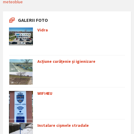
meteoblue
GALERII FOTO
Vidra
Acțiune curățenie și igienizare
WIFI4EU
Instalare cișmele stradale