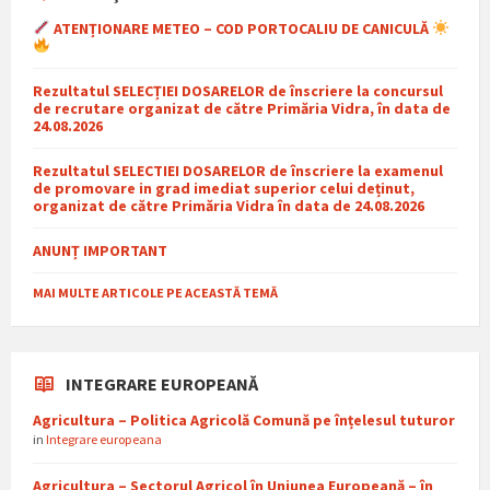
ATENȚIONARE METEO – COD PORTOCALIU DE CANICULĂ
Rezultatul SELECȚIEI DOSARELOR de înscriere la concursul
de recrutare organizat de către Primăria Vidra, în data de
24.08.2026
Rezultatul SELECTIEI DOSARELOR de înscriere la examenul
de promovare in grad imediat superior celui deținut,
organizat de către Primăria Vidra în data de 24.08.2026
ANUNȚ IMPORTANT
MAI MULTE ARTICOLE PE ACEASTĂ TEMĂ
INTEGRARE EUROPEANĂ
Agricultura – Politica Agricolă Comună pe înțelesul tuturor
in
Integrare europeana
Agricultura – Sectorul Agricol în Uniunea Europeană – în