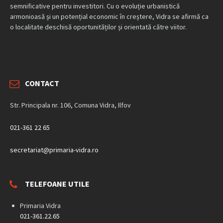
semnificative pentru investitori. Cu o evoluție urbanistică
armonioasă și un potențial economic în creștere, Vidra se afirmă ca
o localitate deschisă oportunităților și orientată către viitor.
CONTACT
Str. Principala nr. 106, Comuna Vidra, Ilfov
021-361 22 65
secretariat@primaria-vidra.ro
TELEFOANE UTILE
Primaria Vidra
021-361.22.65