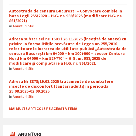
Autostrada de centura Bucuresti – Convocare comisie in
baza Legii 255/2020 – H.G. nr. 988/2025 (modificare H.G. nr.
861/2021)
in
Anunturi
,
Stiri
Adresa subscrisei nr. 1503 / 26.11.2025 (însoțită de anexe) cu
privire la formalitățile prevăzute de Legea nr. 255/2010
referitoare la lucrarea de utilitate publică „Autostrada de
centura București km 0+000 – km 100+900 – sector Centura
Nord km 0+000 – km 52+770” – H.G. nr. 988/2025 de
modificare și completare a H.G. nr. 861/2021
in
Anunturi
,
Stiri
Adresa Nr 8878/19.08.2025 tratamente de combatere
insecte de disconfort (tantari adulti) in perioada
25.08.2025-02.09.2025
in
Anunturi
,
Stiri
MAI MULTE ARTICOLE PE ACEASTĂ TEMĂ
ANUNȚURI