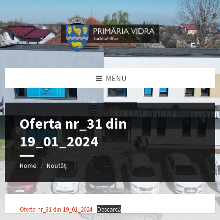
Skip
Skip
Skip
Skip
to
to
to
to
content
left
right
footer
sidebar
sidebar
MENU
Oferta nr_31 din
19_01_2024
Home
Noutăți
/
Oferta nr_31 din 19_01_2024
Descarcă