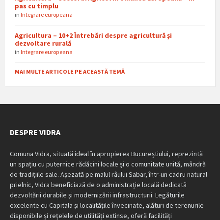
pas cu timplu
in
Integrare europeana
Agricultura – 10+2 Întrebări despre agricultură și
dezvoltare rurală
in
Integrare europeana
MAI MULTE ARTICOLE PE ACEASTĂ TEMĂ
DESPRE VIDRA
Comuna Vidra, situată ideal în apropierea Bucureștiului, reprezintă
un spațiu cu puternice rădăcini locale și o comunitate unită, mândră
de tradițiile sale. Așezată pe malul râului Sabar, într-un cadru natural
prielnic, Vidra beneficiază de o administrație locală dedicată
dezvoltării durabile și modernizării infrastructurii. Legăturile
excelente cu Capitala și localitățile învecinate, alături de terenurile
disponibile și rețelele de utilități extinse, oferă facilități