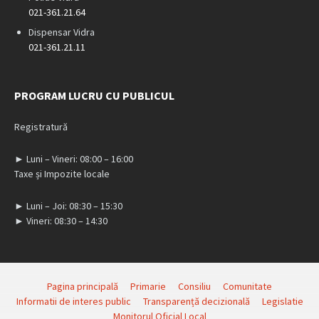
021-361.21.64
Dispensar Vidra
021-361.21.11
PROGRAM LUCRU CU PUBLICUL
Registratură
► Luni – Vineri: 08:00 – 16:00
Taxe și Impozite locale
► Luni – Joi: 08:30 – 15:30
► Vineri: 08:30 – 14:30
Pagina principală
Primarie
Consiliu
Comunitate
Informatii de interes public
Transparență decizională
Legislatie
Monitorul Oficial Local