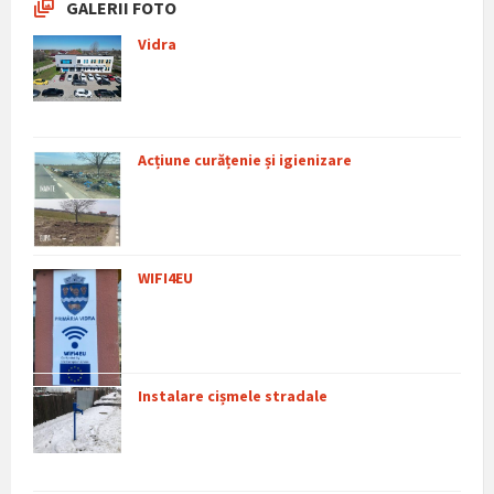
GALERII FOTO
Vidra
Acțiune curățenie și igienizare
WIFI4EU
Instalare cișmele stradale