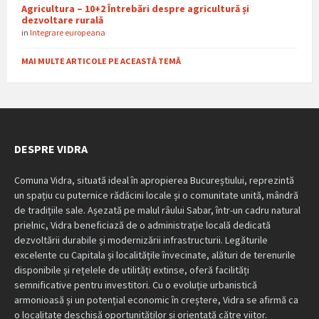
Agricultura – 10+2 Întrebări despre agricultură și
dezvoltare rurală
in
Integrare europeana
MAI MULTE ARTICOLE PE ACEASTĂ TEMĂ
DESPRE VIDRA
Comuna Vidra, situată ideal în apropierea Bucureștiului, reprezintă
un spațiu cu puternice rădăcini locale și o comunitate unită, mândră
de tradițiile sale. Așezată pe malul râului Sabar, într-un cadru natural
prielnic, Vidra beneficiază de o administrație locală dedicată
dezvoltării durabile și modernizării infrastructurii. Legăturile
excelente cu Capitala și localitățile învecinate, alături de terenurile
disponibile și rețelele de utilități extinse, oferă facilități
semnificative pentru investitori. Cu o evoluție urbanistică
armonioasă și un potențial economic în creștere, Vidra se afirmă ca
o localitate deschisă oportunităților și orientată către viitor.