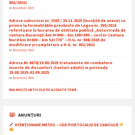
861/2021)
in
Anunturi
,
Stiri
Adresa subscrisei nr. 1503 / 26.11.2025 (însoțită de anexe) cu
privire la formalitățile prevăzute de Legea nr. 255/2010
referitoare la lucrarea de utilitate publică „Autostrada de
centura București km 0+000 – km 100+900 – sector Centura
Nord km 0+000 – km 52+770” – H.G. nr. 988/2025 de
modificare și completare a H.G. nr. 861/2021
in
Anunturi
,
Stiri
Adresa Nr 8878/19.08.2025 tratamente de combatere
insecte de disconfort (tantari adulti) in perioada
25.08.2025-02.09.2025
in
Anunturi
,
Stiri
MAI MULTE ARTICOLE PE ACEASTĂ TEMĂ
ANUNȚURI
ATENȚIONARE METEO – COD PORTOCALIU DE CANICULĂ