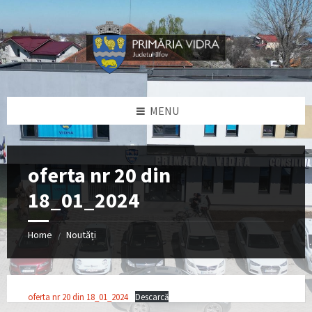
Skip
Skip
Skip
Skip
to
to
to
to
content
left
right
footer
sidebar
sidebar
MENU
oferta nr 20 din
18_01_2024
Home
Noutăți
/
oferta nr 20 din 18_01_2024
Descarcă