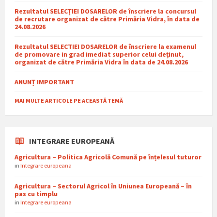
Rezultatul SELECȚIEI DOSARELOR de înscriere la concursul
de recrutare organizat de către Primăria Vidra, în data de
24.08.2026
Rezultatul SELECTIEI DOSARELOR de înscriere la examenul
de promovare in grad imediat superior celui deținut,
organizat de către Primăria Vidra în data de 24.08.2026
ANUNȚ IMPORTANT
MAI MULTE ARTICOLE PE ACEASTĂ TEMĂ
INTEGRARE EUROPEANĂ
Agricultura – Politica Agricolă Comună pe înțelesul tuturor
in
Integrare europeana
Agricultura – Sectorul Agricol în Uniunea Europeană – în
pas cu timplu
in
Integrare europeana