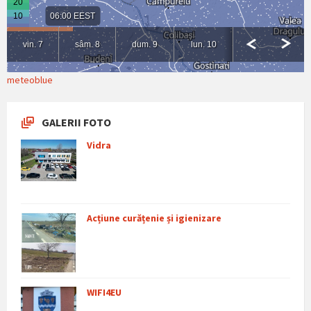
meteoblue
GALERII FOTO
Vidra
Acțiune curățenie și igienizare
WIFI4EU