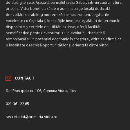
de tradițiile sale. Așezată pe malul râului Sabar, într-un cadru natural
prielnic, Vidra beneficiază de o administrație locală dedicată
dezvoltării durabile și modernizării infrastructurii. Legăturile
excelente cu Capitala și localitățile învecinate, alături de terenurile
disponibile și rețelele de utilități extinse, oferă facilități
semnificative pentru investitori. Cu o evoluție urbanistică
armonioasă și un potențial economic în creștere, Vidra se afirmă ca
o localitate deschisă oportunităților și orientată către viitor.
CONTACT
Str. Principala nr. 106, Comuna Vidra, Ilfov
021-361 22 65
secretariat@primaria-vidra.ro