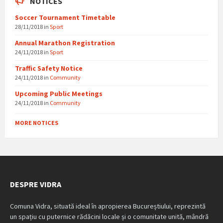
NOTICES
Soccer Tournament Timetable
28/11/2018
in
Sport
Annual Marathon Registration
24/11/2018
in
Sport
Traffic Safety Notice
24/11/2018
in
Community
Upcoming Public Meetings
24/11/2018
in
Community
MORE NOTICES
DESPRE VIDRA
Comuna Vidra, situată ideal în apropierea Bucureștiului, reprezintă
un spațiu cu puternice rădăcini locale și o comunitate unită, mândră