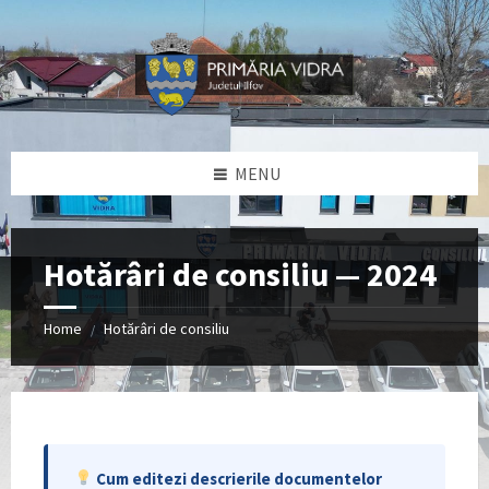
Skip
Skip
Skip
to
to
to
content
left
footer
sidebar
MENU
Hotărâri de consiliu — 2024
Home
Hotărâri de consiliu
/
Cum editezi descrierile documentelor