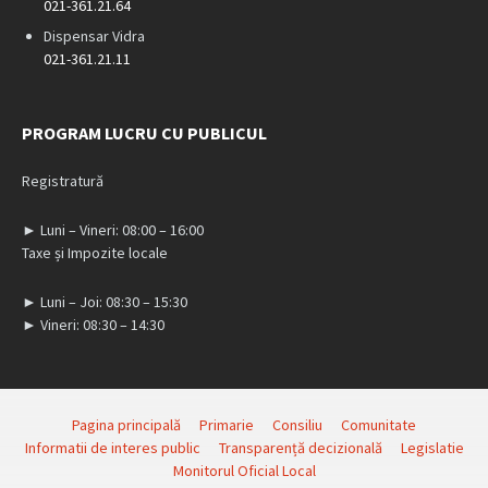
021-361.21.64
Dispensar Vidra
021-361.21.11
PROGRAM LUCRU CU PUBLICUL
Registratură
► Luni – Vineri: 08:00 – 16:00
Taxe și Impozite locale
► Luni – Joi: 08:30 – 15:30
► Vineri: 08:30 – 14:30
Pagina principală
Primarie
Consiliu
Comunitate
Informatii de interes public
Transparență decizională
Legislatie
Monitorul Oficial Local