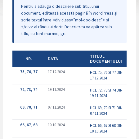
Pentru a adăuga o descriere sub titlul unui
document, editează această pagină în WordPress și
scrie textul între <div class=”mol-doc-desc”> și
</div> al rândului dorit. Descrierea va apărea sub
titlu, cu font mai mic, gri.
TITLUL
NR.
DATA
DOCUMENTULUI
75, 76, 77
17.12.2024
HCL 75, 76 SI 77 DIN
17.12.2024
72, 73, 74
19.11.2024
HCL 72, 73 SI 74 DIN
19.11.2024
69, 70, 71
07.11.2024
HCL 69, 70 SI 71 DIN
07.11.2024
66, 67, 68
10.10.2024
HCL 66, 67 SI 68 DIN
10.10.2024