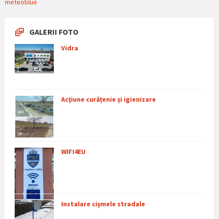
meteoblue
GALERII FOTO
Vidra
Acțiune curățenie și igienizare
WIFI4EU
Instalare cișmele stradale