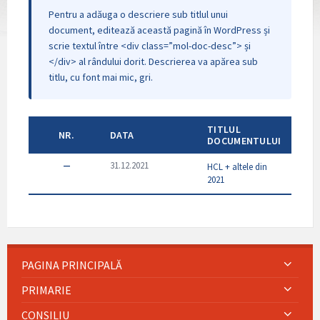
Pentru a adăuga o descriere sub titlul unui
document, editează această pagină în WordPress și
scrie textul între <div class=”mol-doc-desc”> și
</div> al rândului dorit. Descrierea va apărea sub
titlu, cu font mai mic, gri.
TITLUL
NR.
DATA
DOCUMENTULUI
—
31.12.2021
HCL + altele din
2021
PAGINA PRINCIPALĂ
PRIMARIE
CONSILIU