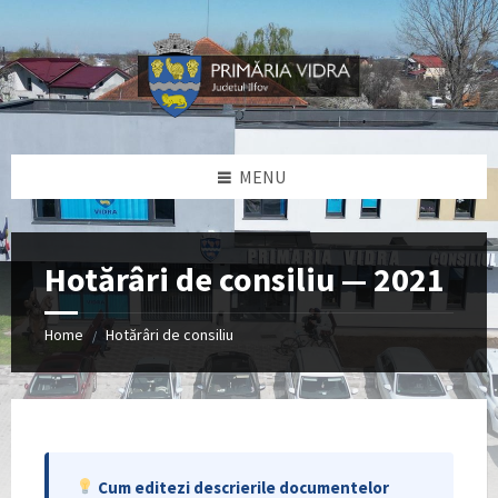
Skip
Skip
Skip
to
to
to
content
left
footer
sidebar
MENU
Hotărâri de consiliu — 2021
Home
Hotărâri de consiliu
/
Cum editezi descrierile documentelor