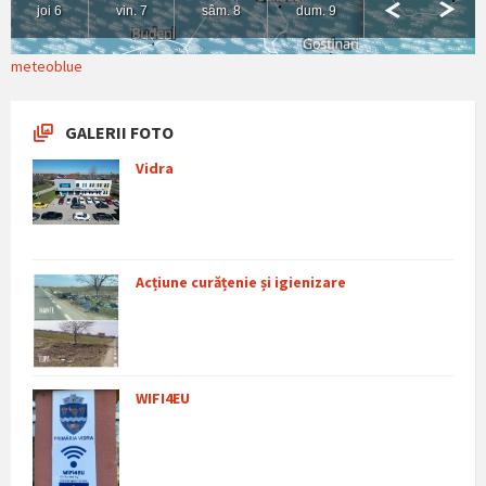
meteoblue
GALERII FOTO
Vidra
Acțiune curățenie și igienizare
WIFI4EU