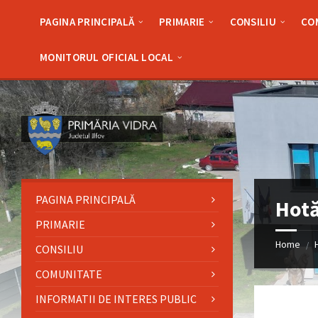
Skip
Skip
Skip
to
to
to
PAGINA PRINCIPALĂ
PRIMARIE
CONSILIU
CO
content
left
footer
sidebar
MONITORUL OFICIAL LOCAL
PAGINA PRINCIPALĂ
Hotă
PRIMARIE
Home
/
CONSILIU
COMUNITATE
INFORMATII DE INTERES PUBLIC