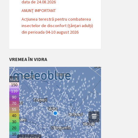
data de 24.08.2026
ANUNȚ IMPORTANT
Acțiunea terestră pentru combaterea
insectelor de disconfort (țânțari adulți)
din perioada 04-10 august 2026
VREMEA ÎN VIDRA