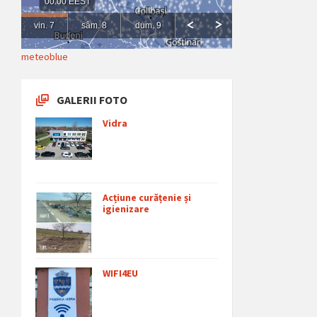
meteoblue
GALERII FOTO
Vidra
Acțiune curățenie și
igienizare
WIFI4EU