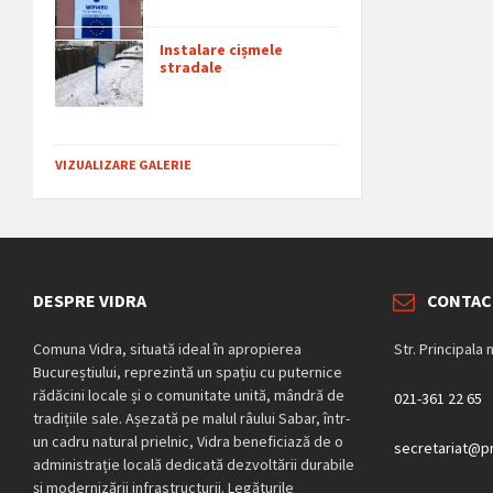
Instalare cișmele
stradale
VIZUALIZARE GALERIE
DESPRE VIDRA
CONTAC
Comuna Vidra, situată ideal în apropierea
Str. Principala 
Bucureștiului, reprezintă un spațiu cu puternice
rădăcini locale și o comunitate unită, mândră de
021-361 22 65
tradițiile sale. Așezată pe malul râului Sabar, într-
un cadru natural prielnic, Vidra beneficiază de o
secretariat@pr
administrație locală dedicată dezvoltării durabile
și modernizării infrastructurii. Legăturile