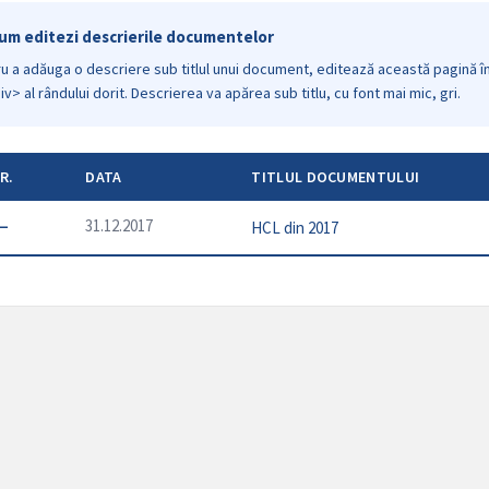
um editezi descrierile documentelor
u a adăuga o descriere sub titlul unui document, editează această pagină î
div> al rândului dorit. Descrierea va apărea sub titlu, cu font mai mic, gri.
R.
DATA
TITLUL DOCUMENTULUI
—
31.12.2017
HCL din 2017