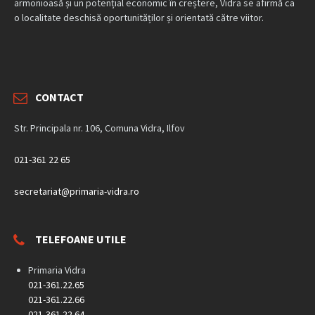
armonioasă și un potențial economic în creștere, Vidra se afirmă ca
o localitate deschisă oportunităților și orientată către viitor.
CONTACT
Str. Principala nr. 106, Comuna Vidra, Ilfov
021-361 22 65
secretariat@primaria-vidra.ro
TELEFOANE UTILE
Primaria Vidra
021-361.22.65
021-361.22.66
021-361.22.64