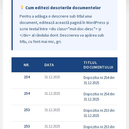
Cum editezi descrierile documentelor
Pentru a adăuga o descriere sub titlul unui
document, editează această pagină în WordPress și
scrie textul între <div class=”mol-doc-desc”> și
</div> al rândului dorit. Descrierea va apărea sub
titlu, cu font mai mic, gri.
TITLUL
NR.
DATA
DOCUMENTULUI
254
31.12.2025
Dispozitia nr.254 din
31.12.2025
254
31.12.2025
Dispozitia nr.254 din
31.12.2025
253
31.12.2025
Dispozitia nr.253 din
31.12.2025
253
31.12.2025
Dispozitia nr.253 din