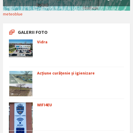
meteoblue
GALERII FOTO
Vidra
Acțiune curățenie și igienizare
WIFI4EU