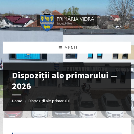
Skip
Skip
Skip
to
to
to
content
left
footer
sidebar
MENU
Dispoziții ale primarului —
2026
Home
Dispoziții ale primarului
/