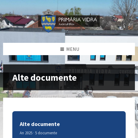
Skip
Skip
Skip
to
to
to
content
left
footer
sidebar
MENU
Alte documente
Alte documente
An 2025 · 5 documente