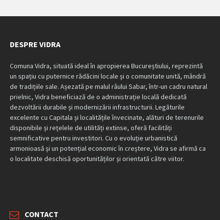
DESPRE VIDRA
Comuna Vidra, situată ideal în apropierea Bucureștiului, reprezintă
un spațiu cu puternice rădăcini locale și o comunitate unită, mândră
de tradițiile sale. Așezată pe malul râului Sabar, într-un cadru natural
prielnic, Vidra beneficiază de o administrație locală dedicată
dezvoltării durabile și modernizării infrastructurii. Legăturile
excelente cu Capitala și localitățile învecinate, alături de terenurile
disponibile și rețelele de utilități extinse, oferă facilități
semnificative pentru investitori. Cu o evoluție urbanistică
armonioasă și un potențial economic în creștere, Vidra se afirmă ca
o localitate deschisă oportunităților și orientată către viitor.
CONTACT