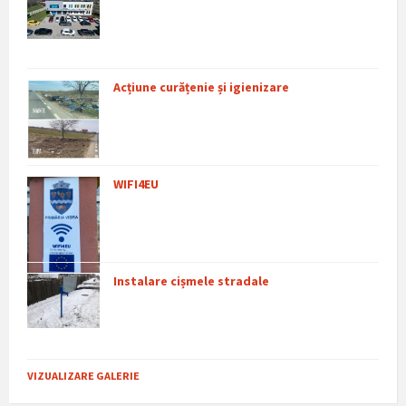
Acțiune curățenie și igienizare
WIFI4EU
Instalare cișmele stradale
VIZUALIZARE GALERIE