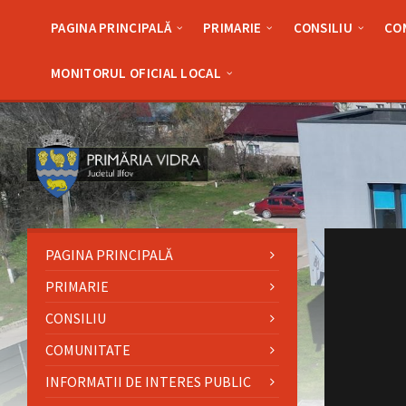
Skip
Skip
Skip
to
to
to
PAGINA PRINCIPALĂ
PRIMARIE
CONSILIU
CO
content
left
footer
sidebar
MONITORUL OFICIAL LOCAL
Read
More
PAGINA PRINCIPALĂ
PRIMARIE
CONSILIU
COMUNITATE
INFORMATII DE INTERES PUBLIC