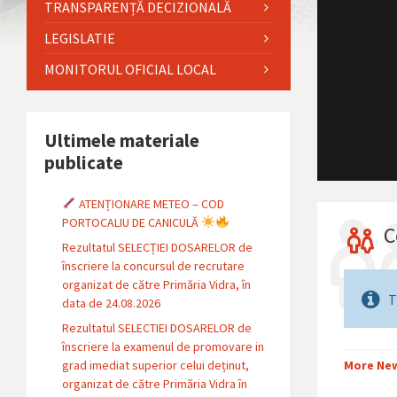
TRANSPARENȚĂ DECIZIONALĂ
LEGISLATIE
MONITORUL OFICIAL LOCAL
MPORTANT
Ultimele materiale
publicate
ATENȚIONARE METEO – COD
PORTOCALIU DE CANICULĂ
C
Rezultatul SELECȚIEI DOSARELOR de
înscriere la concursul de recrutare
organizat de către Primăria Vidra, în
T
data de 24.08.2026
Rezultatul SELECTIEI DOSARELOR de
înscriere la examenul de promovare in
grad imediat superior celui deținut,
More Ne
organizat de către Primăria Vidra în