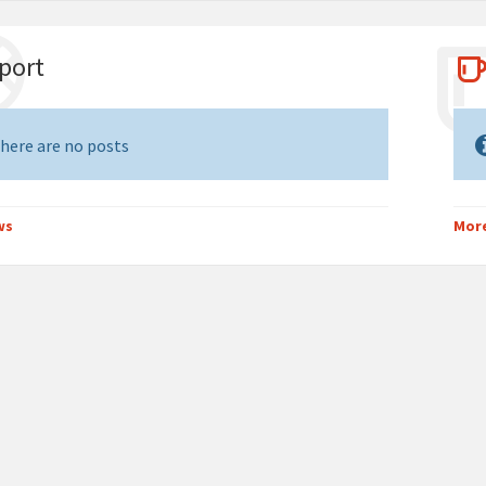
port
here are no posts
ws
Mor