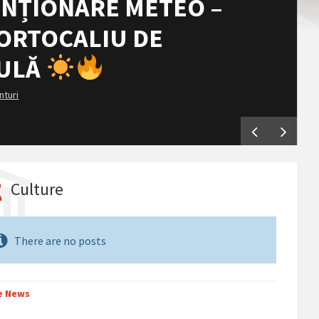
NȚIONARE METEO –
ORTOCALIU DE
CULĂ
nturi
Culture
There are no posts
e News