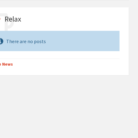
Relax
There are no posts
e News