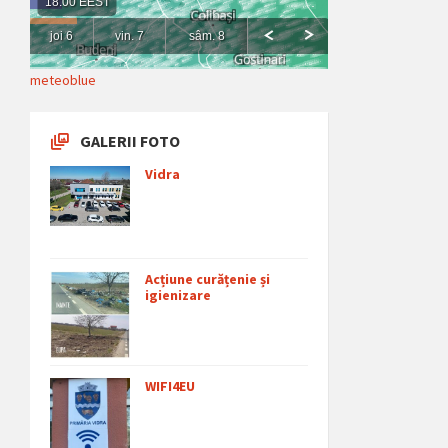
meteoblue
GALERII FOTO
Vidra
Acțiune curățenie și
igienizare
WIFI4EU