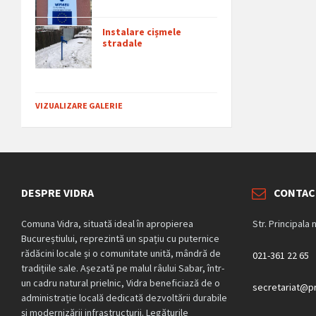
Instalare cișmele
stradale
VIZUALIZARE GALERIE
DESPRE VIDRA
CONTAC
Comuna Vidra, situată ideal în apropierea
Str. Principala 
Bucureștiului, reprezintă un spațiu cu puternice
rădăcini locale și o comunitate unită, mândră de
021-361 22 65
tradițiile sale. Așezată pe malul râului Sabar, într-
un cadru natural prielnic, Vidra beneficiază de o
secretariat@pr
administrație locală dedicată dezvoltării durabile
și modernizării infrastructurii. Legăturile