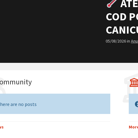
ATE
COD P
CANI
05/08/2026
in
Anu
ommunity
here are no posts
ws
Mor