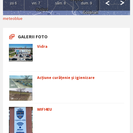
meteoblue
GALERII FOTO
Vidra
Acțiune curățenie și igienizare
WIFI4EU