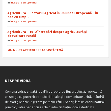
in
Integrare europeana
Agricultura – Sectorul Agricol în Uniunea Europeană – în
pas cu timplu
in
Integrare europeana
Agricultura – 10+2 Întrebări despre agricultură și
dezvoltare rurală
in
Integrare europeana
MAI MULTE ARTICOLE PE ACEASTĂ TEMĂ
DESPRE VIDRA
Comuna Vidra, situată ideal în apropierea Bucureștiului, reprezintă
un spațiu cu puternice rădăcini locale și o comunitate unită, mândră
de tradițiile sale. Așezată pe malul râului Sabar, într-un cadru natural
prielnic, Vidra beneficiază de o administrație locală dedicată