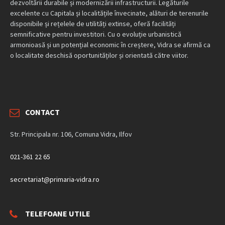
dezvoltării durabile și modernizării infrastructurii. Legăturile
excelente cu Capitala și localitățile învecinate, alături de terenurile
disponibile și rețelele de utilități extinse, oferă facilități
semnificative pentru investitori. Cu o evoluție urbanistică
armonioasă și un potențial economic în creștere, Vidra se afirmă ca
o localitate deschisă oportunităților și orientată către viitor.
CONTACT
Str. Principala nr. 106, Comuna Vidra, Ilfov
021-361 22 65
secretariat@primaria-vidra.ro
TELEFOANE UTILE