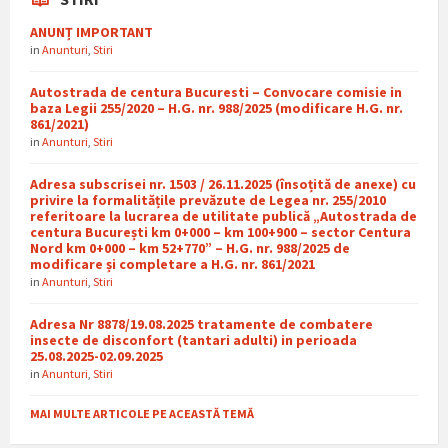
ANUNȚ IMPORTANT
in
Anunturi
,
Stiri
Autostrada de centura Bucuresti – Convocare comisie in
baza Legii 255/2020 – H.G. nr. 988/2025 (modificare H.G. nr.
861/2021)
in
Anunturi
,
Stiri
Adresa subscrisei nr. 1503 / 26.11.2025 (însoțită de anexe) cu
privire la formalitățile prevăzute de Legea nr. 255/2010
referitoare la lucrarea de utilitate publică „Autostrada de
centura București km 0+000 – km 100+900 – sector Centura
Nord km 0+000 – km 52+770” – H.G. nr. 988/2025 de
modificare și completare a H.G. nr. 861/2021
in
Anunturi
,
Stiri
Adresa Nr 8878/19.08.2025 tratamente de combatere
insecte de disconfort (tantari adulti) in perioada
25.08.2025-02.09.2025
in
Anunturi
,
Stiri
MAI MULTE ARTICOLE PE ACEASTĂ TEMĂ