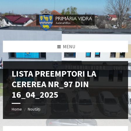
Skip
Skip
Skip
Skip
to
to
to
to
content
left
right
footer
sidebar
sidebar
MENU
LISTA PREEMPTORI LA
CEREREA NR_97 DIN
16_04_2025
Home
Noutăți
/