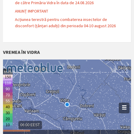
de către Primăria Vidra în data de 24.08.2026
ANUNȚ IMPORTANT
Acțiunea terestră pentru combaterea insectelor de
disconfort (țânțari adulți) din perioada 04-10 august 2026
VREMEA ÎN VIDRA