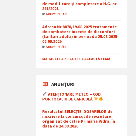
de modificare și completare a H.G. nr.
861/2021
in
Anunturi
,
Stiri
Adresa Nr 8878/19.08.2025 tratamente
de combatere insecte de disconfort
(tantari adulti) in perioada 25.08.2025-
02.09.2025
in
Anunturi
,
Stiri
MAI MULTE ARTICOLE PE ACEASTĂ TEMĂ
ANUNȚURI
ATENȚIONARE METEO – COD
PORTOCALIU DE CANICULĂ
Rezultatul SELECȚIEI DOSARELOR de
înscriere la concursul de recrutare
organizat de către Primăria Vidra, în
data de 24.08.2026