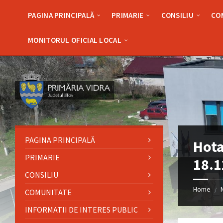
Skip
Skip
Skip
Skip
to
to
to
to
PAGINA PRINCIPALĂ
PRIMARIE
CONSILIU
CO
content
left
right
footer
sidebar
sidebar
MONITORUL OFICIAL LOCAL
PAGINA PRINCIPALĂ
Hota
PRIMARIE
18.1
CONSILIU
Home
/
COMUNITATE
INFORMATII DE INTERES PUBLIC