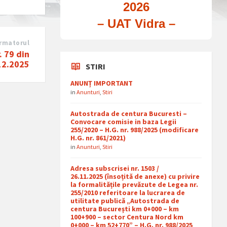
2026
– UAT Vidra –
rmatorul
. 79 din
12.2025
STIRI
ANUNȚ IMPORTANT
in
Anunturi
,
Stiri
Autostrada de centura Bucuresti –
Convocare comisie in baza Legii
255/2020 – H.G. nr. 988/2025 (modificare
H.G. nr. 861/2021)
in
Anunturi
,
Stiri
Adresa subscrisei nr. 1503 /
26.11.2025 (însoțită de anexe) cu privire
la formalitățile prevăzute de Legea nr.
255/2010 referitoare la lucrarea de
utilitate publică „Autostrada de
centura București km 0+000 – km
100+900 – sector Centura Nord km
0+000 – km 52+770” – H.G. nr. 988/2025