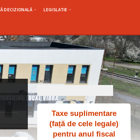
Ă DECIZIONALĂ
LEGISLATIE
CAUTĂ
Caută
Taxe suplimentare
(față de cele legale)
pentru anul fiscal