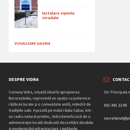
Instalare cișmele
stradale
VIZUALIZARE GALERIE
DESPRE VIDRA
CONTAC
Comuna Vidra, situată ideal în apropierea
Str. Principala 
Bucureștiului, reprezintă un spațiu cu puternice
rădăcini locale și o comunitate unită, mândră de
021-361 22 65
tradițiile sale. Așezată pe malul râului Sabar, într-
un cadru natural prielnic, Vidra beneficiază de o
secretariat@pr
administrație locală dedicată dezvoltării durabile
și modernizării infrastructurii. Legăturile