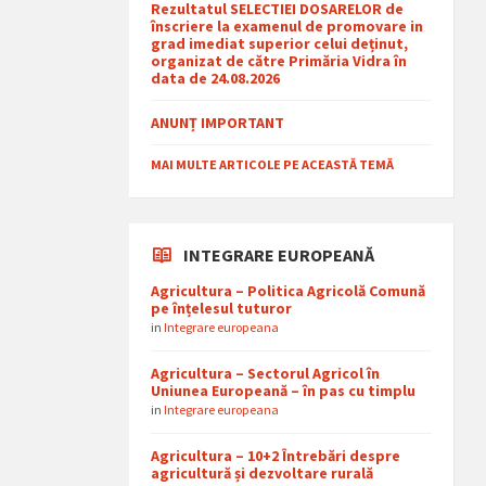
Rezultatul SELECTIEI DOSARELOR de
înscriere la examenul de promovare in
grad imediat superior celui deținut,
organizat de către Primăria Vidra în
data de 24.08.2026
ANUNȚ IMPORTANT
MAI MULTE ARTICOLE PE ACEASTĂ TEMĂ
INTEGRARE EUROPEANĂ
Agricultura – Politica Agricolă Comună
pe înțelesul tuturor
in
Integrare europeana
Agricultura – Sectorul Agricol în
Uniunea Europeană – în pas cu timplu
in
Integrare europeana
Agricultura – 10+2 Întrebări despre
agricultură și dezvoltare rurală