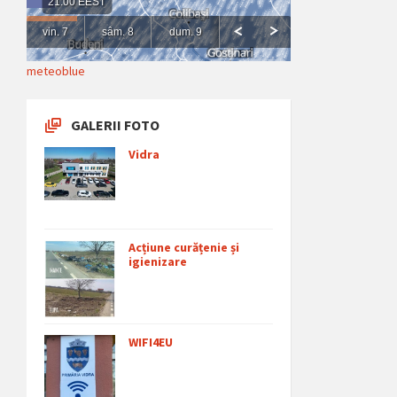
meteoblue
GALERII FOTO
Vidra
Acțiune curățenie și
igienizare
WIFI4EU