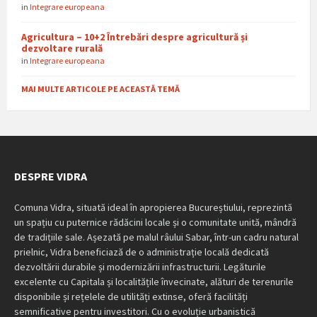
in
Integrare europeana
Agricultura – 10+2 Întrebări despre agricultură și
dezvoltare rurală
in
Integrare europeana
MAI MULTE ARTICOLE PE ACEASTĂ TEMĂ
DESPRE VIDRA
Comuna Vidra, situată ideal în apropierea Bucureștiului, reprezintă
un spațiu cu puternice rădăcini locale și o comunitate unită, mândră
de tradițiile sale. Așezată pe malul râului Sabar, într-un cadru natural
prielnic, Vidra beneficiază de o administrație locală dedicată
dezvoltării durabile și modernizării infrastructurii. Legăturile
excelente cu Capitala și localitățile învecinate, alături de terenurile
disponibile și rețelele de utilități extinse, oferă facilități
semnificative pentru investitori. Cu o evoluție urbanistică