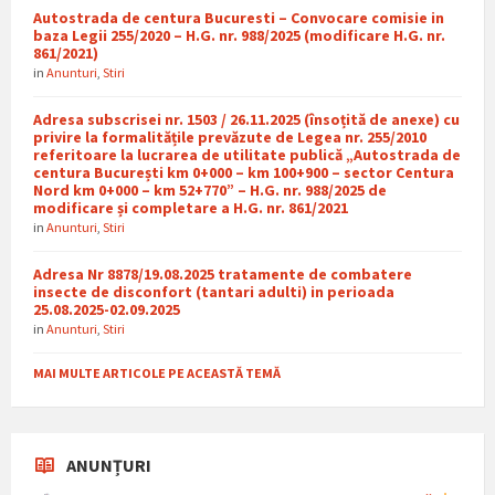
Autostrada de centura Bucuresti – Convocare comisie in
baza Legii 255/2020 – H.G. nr. 988/2025 (modificare H.G. nr.
861/2021)
in
Anunturi
,
Stiri
Adresa subscrisei nr. 1503 / 26.11.2025 (însoțită de anexe) cu
privire la formalitățile prevăzute de Legea nr. 255/2010
referitoare la lucrarea de utilitate publică „Autostrada de
centura București km 0+000 – km 100+900 – sector Centura
Nord km 0+000 – km 52+770” – H.G. nr. 988/2025 de
modificare și completare a H.G. nr. 861/2021
in
Anunturi
,
Stiri
Adresa Nr 8878/19.08.2025 tratamente de combatere
insecte de disconfort (tantari adulti) in perioada
25.08.2025-02.09.2025
in
Anunturi
,
Stiri
MAI MULTE ARTICOLE PE ACEASTĂ TEMĂ
ANUNȚURI