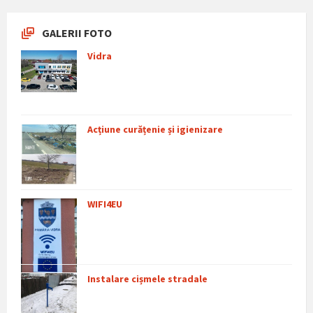
GALERII FOTO
Vidra
Acțiune curățenie și igienizare
WIFI4EU
Instalare cișmele stradale