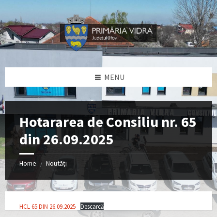
Skip
Skip
Skip
Skip
to
to
to
to
content
left
right
footer
sidebar
sidebar
MENU
Hotararea de Consiliu nr. 65
din 26.09.2025
Home
Noutăți
/
HCL 65 DIN 26.09.2025
Descarcă