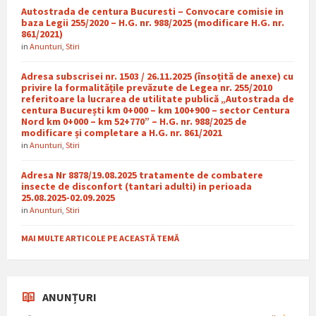
Autostrada de centura Bucuresti – Convocare comisie in
baza Legii 255/2020 – H.G. nr. 988/2025 (modificare H.G. nr.
861/2021)
in
Anunturi
,
Stiri
Adresa subscrisei nr. 1503 / 26.11.2025 (însoțită de anexe) cu
privire la formalitățile prevăzute de Legea nr. 255/2010
referitoare la lucrarea de utilitate publică „Autostrada de
centura București km 0+000 – km 100+900 – sector Centura
Nord km 0+000 – km 52+770” – H.G. nr. 988/2025 de
modificare și completare a H.G. nr. 861/2021
in
Anunturi
,
Stiri
Adresa Nr 8878/19.08.2025 tratamente de combatere
insecte de disconfort (tantari adulti) in perioada
25.08.2025-02.09.2025
in
Anunturi
,
Stiri
MAI MULTE ARTICOLE PE ACEASTĂ TEMĂ
ANUNȚURI