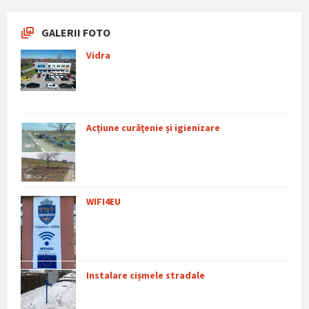
GALERII FOTO
Vidra
Acțiune curățenie și igienizare
WIFI4EU
Instalare cișmele stradale