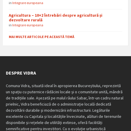
in
Integrare europeana
Agricultura – 10+2 Întrebări despre agricultură și
dezvoltare rurală
in
Integrare europeana
MAI MULTE ARTICOLE PE ACEASTĂ TEMĂ
DESPRE VIDRA
Comuna Vidra, situată ideal în apropierea Bucureștiului, reprezintă
un spațiu cu puternice rădăcini locale și o comunitate unită, mândră
de tradițiile sale. Așezată pe malul râului Sabar, într-un cadru natural
prielnic, Vidra beneficiază de o administrație locală dedicată
dezvoltării durabile și modernizării infrastructurii. Legăturile
excelente cu Capitala și localitățile învecinate, alături de terenurile
disponibile și rețelele de utilități extinse, oferă facilități
semnificative pentru investitori. Cu o evoluție urbanistică