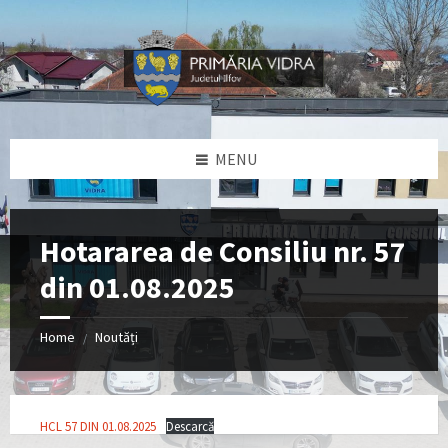
Skip
Skip
Skip
Skip
to
to
to
to
content
left
right
footer
sidebar
sidebar
MENU
Hotararea de Consiliu nr. 57
din 01.08.2025
Home
Noutăți
/
HCL 57 DIN 01.08.2025
Descarcă