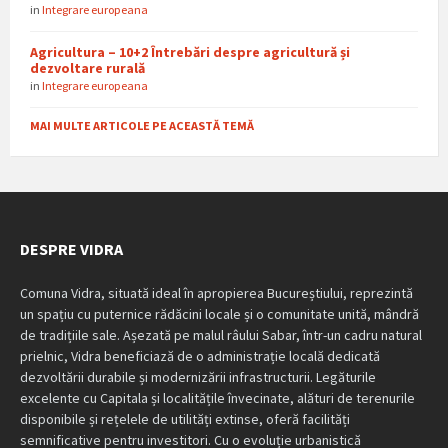
in
Integrare europeana
Agricultura – 10+2 Întrebări despre agricultură și
dezvoltare rurală
in
Integrare europeana
MAI MULTE ARTICOLE PE ACEASTĂ TEMĂ
DESPRE VIDRA
Comuna Vidra, situată ideal în apropierea Bucureștiului, reprezintă
un spațiu cu puternice rădăcini locale și o comunitate unită, mândră
de tradițiile sale. Așezată pe malul râului Sabar, într-un cadru natural
prielnic, Vidra beneficiază de o administrație locală dedicată
dezvoltării durabile și modernizării infrastructurii. Legăturile
excelente cu Capitala și localitățile învecinate, alături de terenurile
disponibile și rețelele de utilități extinse, oferă facilități
semnificative pentru investitori. Cu o evoluție urbanistică