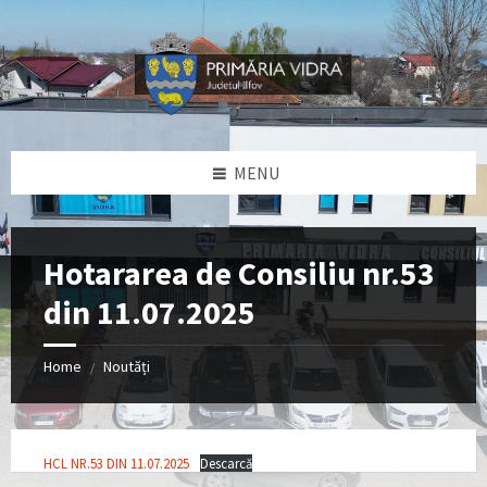
Skip
Skip
Skip
Skip
to
to
to
to
content
left
right
footer
sidebar
sidebar
MENU
Hotararea de Consiliu nr.53
din 11.07.2025
Home
Noutăți
/
HCL NR.53 DIN 11.07.2025
Descarcă