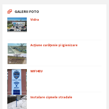
GALERII FOTO
Vidra
Acțiune curățenie și igienizare
WIFI4EU
Instalare cișmele stradale