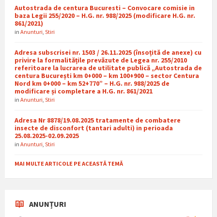
Autostrada de centura Bucuresti – Convocare comisie in
baza Legii 255/2020 – H.G. nr. 988/2025 (modificare H.G. nr.
861/2021)
in
Anunturi
,
Stiri
Adresa subscrisei nr. 1503 / 26.11.2025 (însoțită de anexe) cu
privire la formalitățile prevăzute de Legea nr. 255/2010
referitoare la lucrarea de utilitate publică „Autostrada de
centura București km 0+000 – km 100+900 – sector Centura
Nord km 0+000 – km 52+770” – H.G. nr. 988/2025 de
modificare și completare a H.G. nr. 861/2021
in
Anunturi
,
Stiri
Adresa Nr 8878/19.08.2025 tratamente de combatere
insecte de disconfort (tantari adulti) in perioada
25.08.2025-02.09.2025
in
Anunturi
,
Stiri
MAI MULTE ARTICOLE PE ACEASTĂ TEMĂ
ANUNȚURI