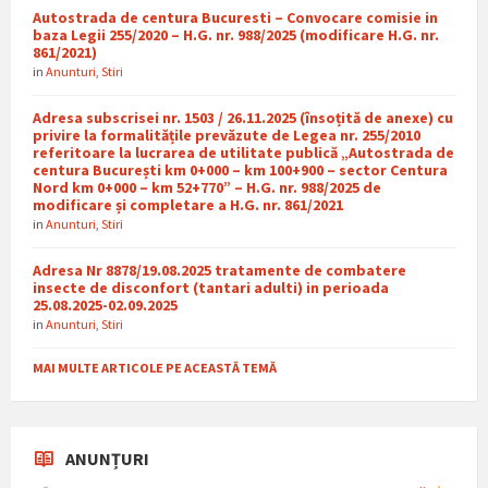
Autostrada de centura Bucuresti – Convocare comisie in
baza Legii 255/2020 – H.G. nr. 988/2025 (modificare H.G. nr.
861/2021)
in
Anunturi
,
Stiri
Adresa subscrisei nr. 1503 / 26.11.2025 (însoțită de anexe) cu
privire la formalitățile prevăzute de Legea nr. 255/2010
referitoare la lucrarea de utilitate publică „Autostrada de
centura București km 0+000 – km 100+900 – sector Centura
Nord km 0+000 – km 52+770” – H.G. nr. 988/2025 de
modificare și completare a H.G. nr. 861/2021
in
Anunturi
,
Stiri
Adresa Nr 8878/19.08.2025 tratamente de combatere
insecte de disconfort (tantari adulti) in perioada
25.08.2025-02.09.2025
in
Anunturi
,
Stiri
MAI MULTE ARTICOLE PE ACEASTĂ TEMĂ
ANUNȚURI