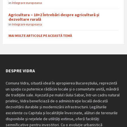
in
Integrare europeana
Agricultura – 10+2 Întrebări despre agricultură și
dezvoltare rurală
in
Integrare europeana
MAI MULTE ARTICOLE PE ACEASTĂ TEMĂ
DESPRE VIDRA
Comuna Vidra, situată ideal în apropierea Bucureștiului, reprezintă
un spațiu cu puternice rădăcini locale și o comunitate unită, mândră
de tradițiile sale. Așezată pe malul râului Sabar, într-un cadru natural
prielnic, Vidra beneficiază de o administrație locală dedicată
dezvoltării durabile și modernizării infrastructurii. Legăturile
excelente cu Capitala și localitățile învecinate, alături de terenurile
disponibile și rețelele de utilități extinse, oferă facilități
semnificative pentru investitori. Cu o evoluție urbanistică