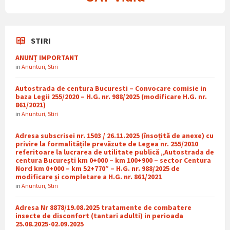
STIRI
ANUNȚ IMPORTANT
in
Anunturi
,
Stiri
Autostrada de centura Bucuresti – Convocare comisie in
baza Legii 255/2020 – H.G. nr. 988/2025 (modificare H.G. nr.
861/2021)
in
Anunturi
,
Stiri
Adresa subscrisei nr. 1503 / 26.11.2025 (însoțită de anexe) cu
privire la formalitățile prevăzute de Legea nr. 255/2010
referitoare la lucrarea de utilitate publică „Autostrada de
centura București km 0+000 – km 100+900 – sector Centura
Nord km 0+000 – km 52+770” – H.G. nr. 988/2025 de
modificare și completare a H.G. nr. 861/2021
in
Anunturi
,
Stiri
Adresa Nr 8878/19.08.2025 tratamente de combatere
insecte de disconfort (tantari adulti) in perioada
25.08.2025-02.09.2025