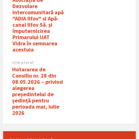
Dezvolare
Intercomunitarǎ apǎ
"ADIA Ilfov" si Apă-
canal Ilfov Să. și
împuternicirea
Primarului UAT
Vidra în semnarea
acestuia
Urmatorul
Hotararea de
Consiliu nr. 28 din
08.05.2026 – privind
alegerea
președintelui de
ședință pentru
perioada mai, iulie
2026