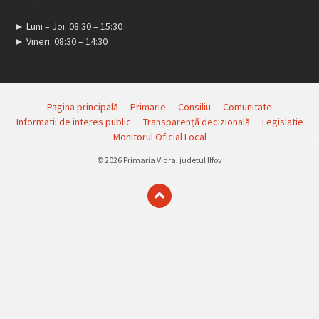
► Luni – Joi: 08:30 – 15:30
► Vineri: 08:30 – 14:30
Pagina principală
Primarie
Consiliu
Comunitate
Informatii de interes public
Transparență decizională
Legislatie
Monitorul Oficial Local
© 2026 Primaria Vidra, judetul Ilfov