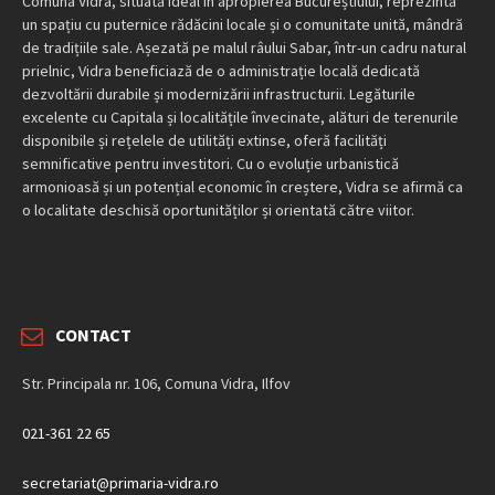
Comuna Vidra, situată ideal în apropierea Bucureștiului, reprezintă
un spațiu cu puternice rădăcini locale și o comunitate unită, mândră
de tradițiile sale. Așezată pe malul râului Sabar, într-un cadru natural
prielnic, Vidra beneficiază de o administrație locală dedicată
dezvoltării durabile și modernizării infrastructurii. Legăturile
excelente cu Capitala și localitățile învecinate, alături de terenurile
disponibile și rețelele de utilități extinse, oferă facilități
semnificative pentru investitori. Cu o evoluție urbanistică
armonioasă și un potențial economic în creștere, Vidra se afirmă ca
o localitate deschisă oportunităților și orientată către viitor.
CONTACT
Str. Principala nr. 106, Comuna Vidra, Ilfov
021-361 22 65
secretariat@primaria-vidra.ro