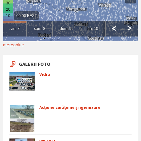
meteoblue
GALERII FOTO
Vidra
Acțiune curățenie și igienizare
WIFI4EU