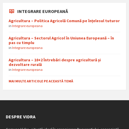
INTEGRARE EUROPEANĂ
Agricultura – Politica Agricolă Comună pe înțelesul tuturor
in
Integrare europeana
Agricultura – Sectorul Agricol în Uniunea Europeană – în
pas cu timplu
in
Integrare europeana
Agricultura – 10+2 Întrebări despre agricultură și
dezvoltare rurală
in
Integrare europeana
MAI MULTE ARTICOLE PE ACEASTĂ TEMĂ
DESPRE VIDRA