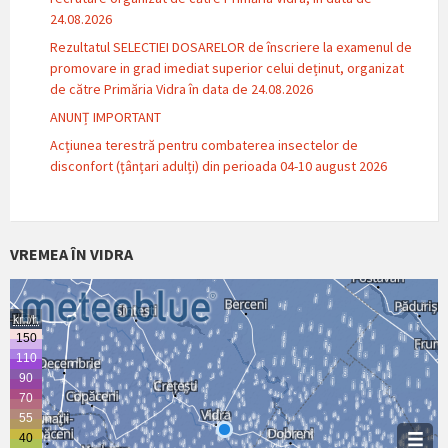
24.08.2026
Rezultatul SELECTIEI DOSARELOR de înscriere la examenul de
promovare in grad imediat superior celui deținut, organizat
de către Primăria Vidra în data de 24.08.2026
ANUNȚ IMPORTANT
Acțiunea terestră pentru combaterea insectelor de
disconfort (țânțari adulți) din perioada 04-10 august 2026
VREMEA ÎN VIDRA