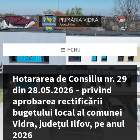
Skip
Skip
Skip
Skip
to
to
to
to
content
left
right
footer
sidebar
sidebar
MENU
Hotararea de Consiliu nr. 29
din 28.05.2026 – privind
aprobarea rectificǎrii
bugetului local al comunei
Vidra, județul Ilfov, pe anul
2026