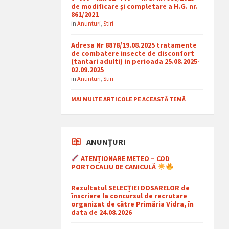
de modificare și completare a H.G. nr.
861/2021
in
Anunturi
,
Stiri
Adresa Nr 8878/19.08.2025 tratamente
de combatere insecte de disconfort
(tantari adulti) in perioada 25.08.2025-
02.09.2025
in
Anunturi
,
Stiri
MAI MULTE ARTICOLE PE ACEASTĂ TEMĂ
ANUNȚURI
ATENȚIONARE METEO – COD
PORTOCALIU DE CANICULĂ
Rezultatul SELECȚIEI DOSARELOR de
înscriere la concursul de recrutare
organizat de către Primăria Vidra, în
data de 24.08.2026