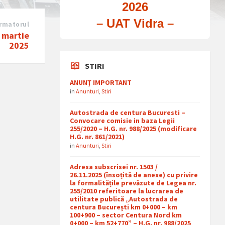
2026
– UAT Vidra –
rmatorul
i martie
2025
STIRI
ANUNȚ IMPORTANT
in
Anunturi
,
Stiri
Autostrada de centura Bucuresti –
Convocare comisie in baza Legii
255/2020 – H.G. nr. 988/2025 (modificare
H.G. nr. 861/2021)
in
Anunturi
,
Stiri
Adresa subscrisei nr. 1503 /
26.11.2025 (însoțită de anexe) cu privire
la formalitățile prevăzute de Legea nr.
255/2010 referitoare la lucrarea de
utilitate publică „Autostrada de
centura București km 0+000 – km
100+900 – sector Centura Nord km
0+000 – km 52+770” – H.G. nr. 988/2025