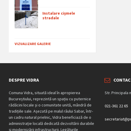
Instalare cișmele
stradale
VIZUALIZARE GALERIE
DESPRE VIDRA
CONTAC
Comuna Vidra, situată ideal în apropierea
Str. Principala 
Bucureștiului, reprezintă un spațiu cu puternice
rădăcini locale și o comunitate unită, mândră de
021-361 22 65
tradițiile sale. Așezată pe malul râului Sabar, într-
un cadru natural prielnic, Vidra beneficiază de o
secretariat@pr
administrație locală dedicată dezvoltării durabile
și modernizării infrastructurii. Legăturile