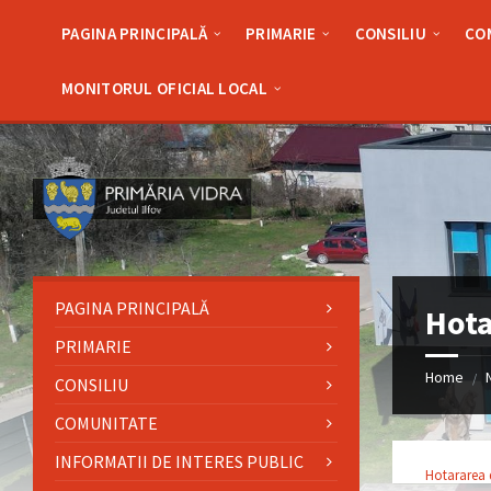
Skip
Skip
Skip
Skip
to
to
to
to
PAGINA PRINCIPALĂ
PRIMARIE
CONSILIU
CO
content
left
right
footer
sidebar
sidebar
MONITORUL OFICIAL LOCAL
PAGINA PRINCIPALĂ
Hota
PRIMARIE
Home
/
CONSILIU
COMUNITATE
INFORMATII DE INTERES PUBLIC
Hotararea d