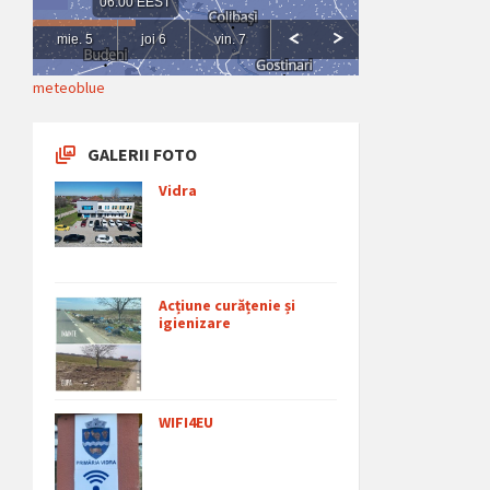
meteoblue
GALERII FOTO
Vidra
Acțiune curățenie și
igienizare
WIFI4EU