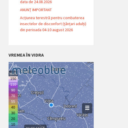
data de 24.08.2026
ANUNȚ IMPORTANT
Acțiunea terestră pentru combaterea
insectelor de disconfort (țânțari adulți)
din perioada 04-10 august 2026
VREMEA ÎN VIDRA