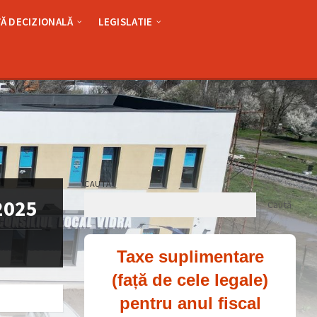
Ă DECIZIONALĂ
LEGISLATIE
CAUTĂ
.2025
Caută
Taxe suplimentare
(față de cele legale)
pentru anul fiscal