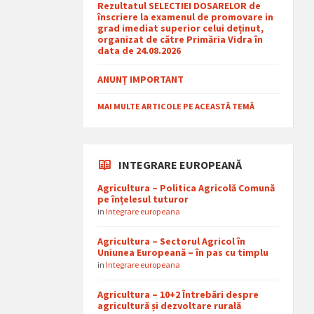
Rezultatul SELECTIEI DOSARELOR de
înscriere la examenul de promovare in
grad imediat superior celui deținut,
organizat de către Primăria Vidra în
data de 24.08.2026
ANUNȚ IMPORTANT
MAI MULTE ARTICOLE PE ACEASTĂ TEMĂ
INTEGRARE EUROPEANĂ
Agricultura – Politica Agricolă Comună
pe înțelesul tuturor
in
Integrare europeana
Agricultura – Sectorul Agricol în
Uniunea Europeană – în pas cu timplu
in
Integrare europeana
Agricultura – 10+2 Întrebări despre
agricultură și dezvoltare rurală