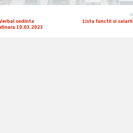
U
Verbal sedinta
Lista functii si salari
rdinara 10.03.2023