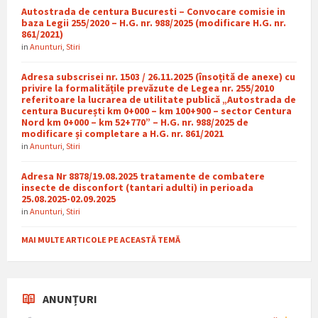
Autostrada de centura Bucuresti – Convocare comisie in
baza Legii 255/2020 – H.G. nr. 988/2025 (modificare H.G. nr.
861/2021)
in
Anunturi
,
Stiri
Adresa subscrisei nr. 1503 / 26.11.2025 (însoțită de anexe) cu
privire la formalitățile prevăzute de Legea nr. 255/2010
referitoare la lucrarea de utilitate publică „Autostrada de
centura București km 0+000 – km 100+900 – sector Centura
Nord km 0+000 – km 52+770” – H.G. nr. 988/2025 de
modificare și completare a H.G. nr. 861/2021
in
Anunturi
,
Stiri
Adresa Nr 8878/19.08.2025 tratamente de combatere
insecte de disconfort (tantari adulti) in perioada
25.08.2025-02.09.2025
in
Anunturi
,
Stiri
MAI MULTE ARTICOLE PE ACEASTĂ TEMĂ
ANUNȚURI