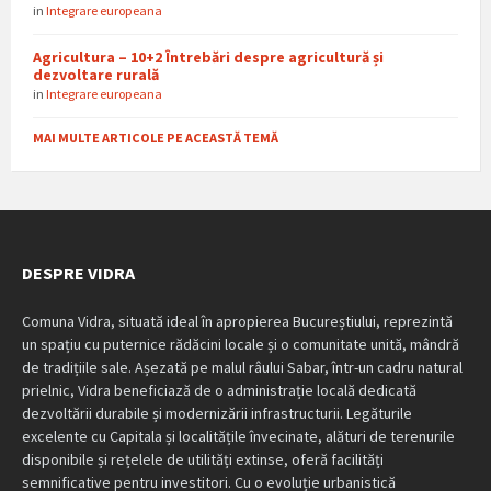
in
Integrare europeana
Agricultura – 10+2 Întrebări despre agricultură și
dezvoltare rurală
in
Integrare europeana
MAI MULTE ARTICOLE PE ACEASTĂ TEMĂ
DESPRE VIDRA
Comuna Vidra, situată ideal în apropierea Bucureștiului, reprezintă
un spațiu cu puternice rădăcini locale și o comunitate unită, mândră
de tradițiile sale. Așezată pe malul râului Sabar, într-un cadru natural
prielnic, Vidra beneficiază de o administrație locală dedicată
dezvoltării durabile și modernizării infrastructurii. Legăturile
excelente cu Capitala și localitățile învecinate, alături de terenurile
disponibile și rețelele de utilități extinse, oferă facilități
semnificative pentru investitori. Cu o evoluție urbanistică