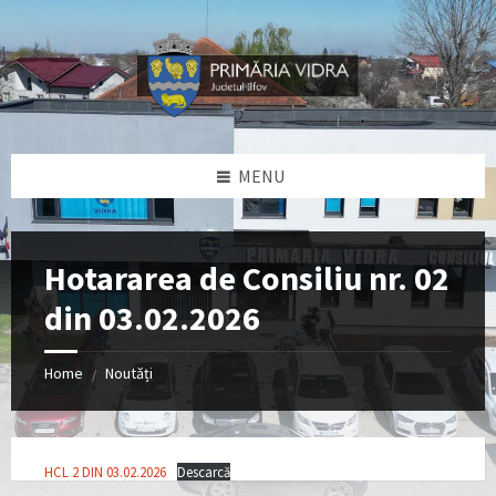
Skip
Skip
Skip
Skip
to
to
to
to
content
left
right
footer
sidebar
sidebar
MENU
Hotararea de Consiliu nr. 02
din 03.02.2026
Home
Noutăți
/
HCL 2 DIN 03.02.2026
Descarcă