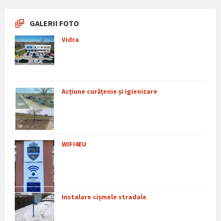
GALERII FOTO
Vidra
Acțiune curățenie și igienizare
WIFI4EU
Instalare cișmele stradale