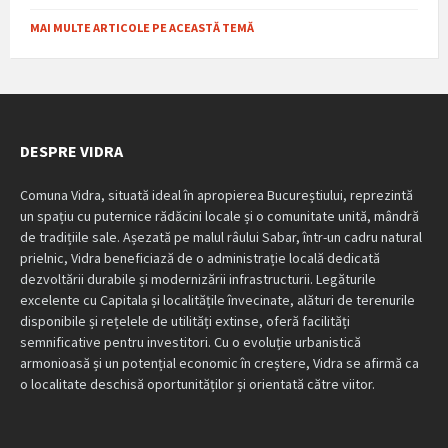
MAI MULTE ARTICOLE PE ACEASTĂ TEMĂ
DESPRE VIDRA
Comuna Vidra, situată ideal în apropierea Bucureștiului, reprezintă
un spațiu cu puternice rădăcini locale și o comunitate unită, mândră
de tradițiile sale. Așezată pe malul râului Sabar, într-un cadru natural
prielnic, Vidra beneficiază de o administrație locală dedicată
dezvoltării durabile și modernizării infrastructurii. Legăturile
excelente cu Capitala și localitățile învecinate, alături de terenurile
disponibile și rețelele de utilități extinse, oferă facilități
semnificative pentru investitori. Cu o evoluție urbanistică
armonioasă și un potențial economic în creștere, Vidra se afirmă ca
o localitate deschisă oportunităților și orientată către viitor.