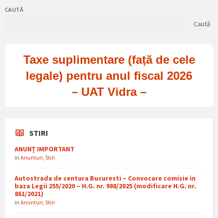
CAUTĂ
Caută
Taxe suplimentare (față de cele
legale) pentru anul fiscal 2026
– UAT Vidra –
STIRI
ANUNȚ IMPORTANT
in
Anunturi
,
Stiri
Autostrada de centura Bucuresti – Convocare comisie in
baza Legii 255/2020 – H.G. nr. 988/2025 (modificare H.G. nr.
861/2021)
in
Anunturi
,
Stiri