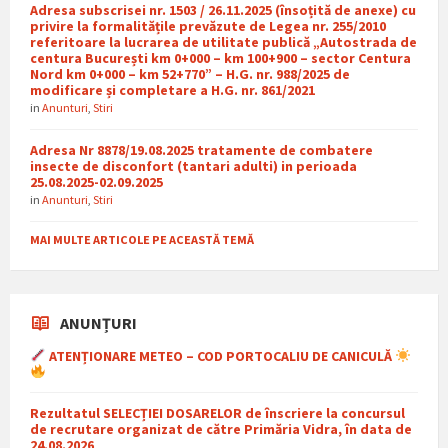
Adresa subscrisei nr. 1503 / 26.11.2025 (însoțită de anexe) cu
privire la formalitățile prevăzute de Legea nr. 255/2010
referitoare la lucrarea de utilitate publică „Autostrada de
centura București km 0+000 – km 100+900 – sector Centura
Nord km 0+000 – km 52+770” – H.G. nr. 988/2025 de
modificare și completare a H.G. nr. 861/2021
in
Anunturi
,
Stiri
Adresa Nr 8878/19.08.2025 tratamente de combatere
insecte de disconfort (tantari adulti) in perioada
25.08.2025-02.09.2025
in
Anunturi
,
Stiri
MAI MULTE ARTICOLE PE ACEASTĂ TEMĂ
ANUNȚURI
ATENȚIONARE METEO – COD PORTOCALIU DE CANICULĂ
Rezultatul SELECȚIEI DOSARELOR de înscriere la concursul
de recrutare organizat de către Primăria Vidra, în data de
24.08.2026