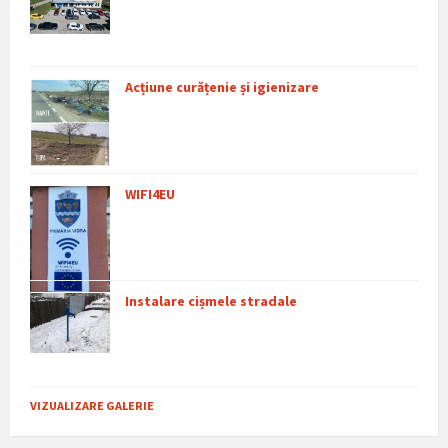
Acțiune curățenie și igienizare
WIFI4EU
Instalare cișmele stradale
VIZUALIZARE GALERIE