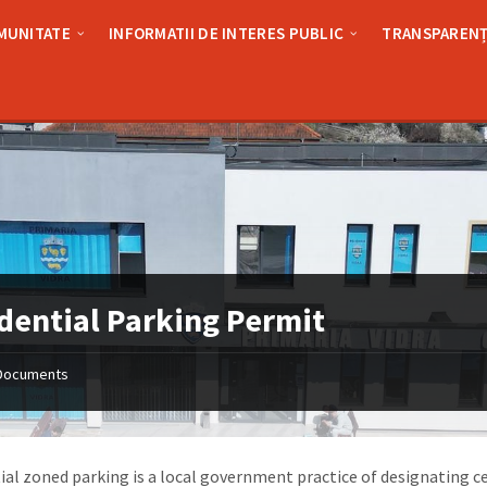
MUNITATE
INFORMATII DE INTERES PUBLIC
TRANSPARENȚ
dential Parking Permit
Documents
ial zoned parking is a local government practice of designating c