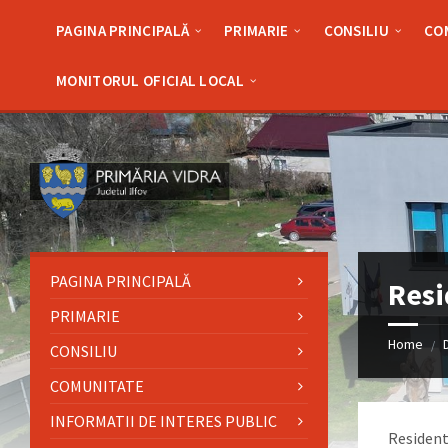
Skip
Skip
Skip
Skip
to
to
to
to
PAGINA PRINCIPALĂ
PRIMARIE
CONSILIU
CO
content
left
right
footer
sidebar
sidebar
MONITORUL OFICIAL LOCAL
PAGINA PRINCIPALĂ
Resi
PRIMARIE
Home
/
CONSILIU
COMUNITATE
INFORMATII DE INTERES PUBLIC
Resident