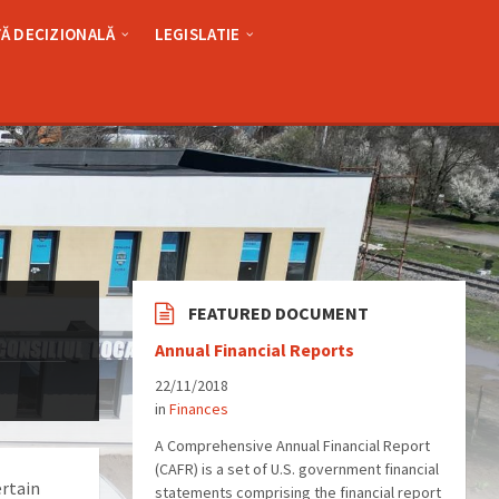
Ă DECIZIONALĂ
LEGISLATIE
FEATURED DOCUMENT
Annual Financial Reports
22/11/2018
in
Finances
A Comprehensive Annual Financial Report
(CAFR) is a set of U.S. government financial
ertain
statements comprising the financial report