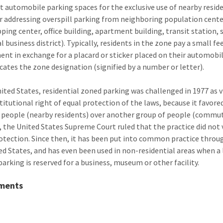
t automobile parking spaces for the exclusive use of nearby residen
or addressing overspill parking from neighboring population cente
pping center, office building, apartment building, transit station,
l business district). Typically, residents in the zone pay a small fe
nt in exchange for a placard or sticker placed on their automobil
icates the zone designation (signified by a number or letter).
nited States, residential zoned parking was challenged in 1977 as 
titutional right of equal protection of the laws, because it favore
 people (nearby residents) over another group of people (commut
 the United States Supreme Court ruled that the practice did not 
otection. Since then, it has been put into common practice thro
ed States, and has even been used in non-residential areas when a 
parking is reserved for a business, museum or other facility.
ments