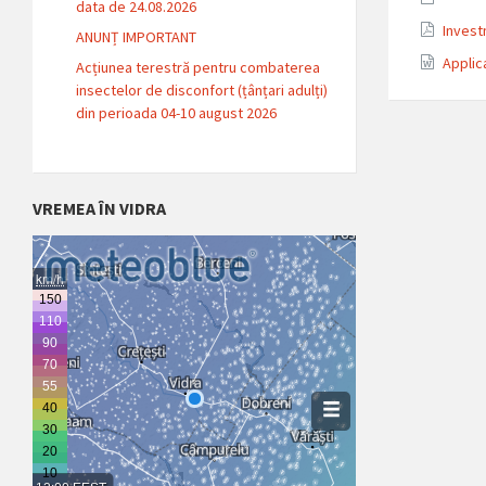
data de 24.08.2026
Invest
ANUNȚ IMPORTANT
Applic
Acțiunea terestră pentru combaterea
insectelor de disconfort (țânțari adulți)
din perioada 04-10 august 2026
VREMEA ÎN VIDRA