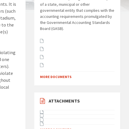
ts. It is
of a state, municipal or other
governmental entity that complies with the
rs (such
accounting requirements promulgated by
 stadium,
the Governmental Accounting Standards
e to the
Board (GASB).
e(s)
violating
d one
ers).
violate
MORE DOCUMENTS
ughout
local
ATTACHMENTS