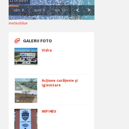
meteoblue
GALERII FOTO
Vidra
Acțiune curățenie și
igienizare
WIFI4EU