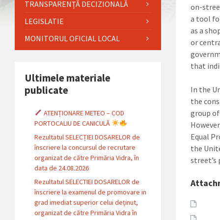
TRANSPARENȚĂ DECIZIONALĂ
on-stree
a tool f
LEGISLATIE
as a sho
MONITORUL OFICIAL LOCAL
or centra
governme
that ind
Ultimele materiale
publicate
In the U
the cons
group of
ATENȚIONARE METEO – COD
PORTOCALIU DE CANICULĂ
However,
Equal Pr
Rezultatul SELECȚIEI DOSARELOR de
înscriere la concursul de recrutare
the Unit
organizat de către Primăria Vidra, în
street’s 
data de 24.08.2026
Rezultatul SELECTIEI DOSARELOR de
Attach
înscriere la examenul de promovare in
grad imediat superior celui deținut,
organizat de către Primăria Vidra în