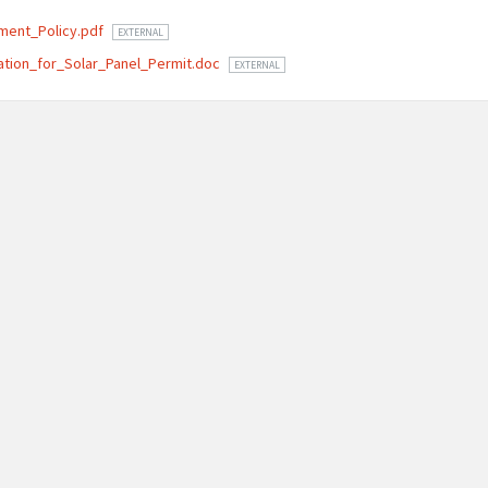
ment_Policy.pdf
EXTERNAL
ation_for_Solar_Panel_Permit.doc
EXTERNAL