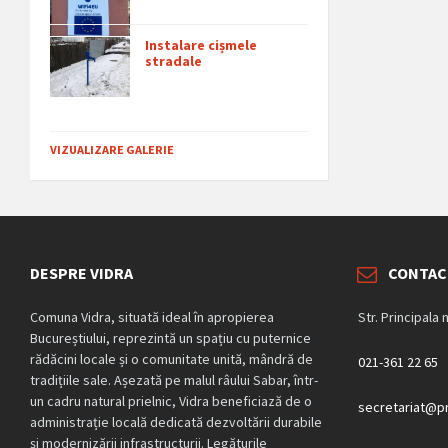
Instalare cișmele
stradale
VIZUALIZARE GALERIE
DESPRE VIDRA
CONTAC
Comuna Vidra, situată ideal în apropierea
Str. Principala 
Bucureștiului, reprezintă un spațiu cu puternice
rădăcini locale și o comunitate unită, mândră de
021-361 22 65
tradițiile sale. Așezată pe malul râului Sabar, într-
un cadru natural prielnic, Vidra beneficiază de o
secretariat@pr
administrație locală dedicată dezvoltării durabile
și modernizării infrastructurii. Legăturile