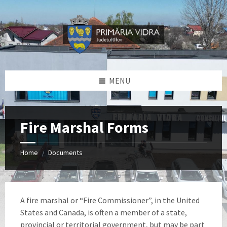
Skip
Skip
Skip
Skip
to
to
to
to
content
left
right
footer
sidebar
sidebar
MENU
Fire Marshal Forms
Home
Documents
/
A fire marshal or “Fire Commissioner”, in the United
States and Canada, is often a member of a state,
provincial or territorial government, but may be part