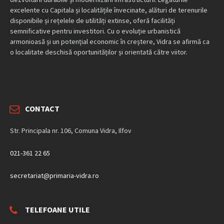
excelente cu Capitala și localitățile învecinate, alături de terenurile
disponibile și rețelele de utilități extinse, oferă facilități
semnificative pentru investitori. Cu o evoluție urbanistică
armonioasă și un potențial economic în creștere, Vidra se afirmă ca
o localitate deschisă oportunităților și orientată către viitor.
CONTACT
Str. Principala nr. 106, Comuna Vidra, Ilfov
021-361 22 65
secretariat@primaria-vidra.ro
TELEFOANE UTILE