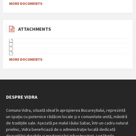
MORE DOCUMENTS
ATTACHMENTS
MORE DOCUMENTS
DESPRE VIDRA
Comuna Vidra, situată ideal în apropierea Bucureștiului, reprezintă
un spațiu cu puternice rădăcini locale și o comunitate unită, mândră
de tradițiile sale. Așezată pe malul râului Sabar, într-un cadru natural
prielnic, Vidra beneficiază de o administrație locală dedicată
dezvoltării durabile și modernizării infrastructurii. Legăturile