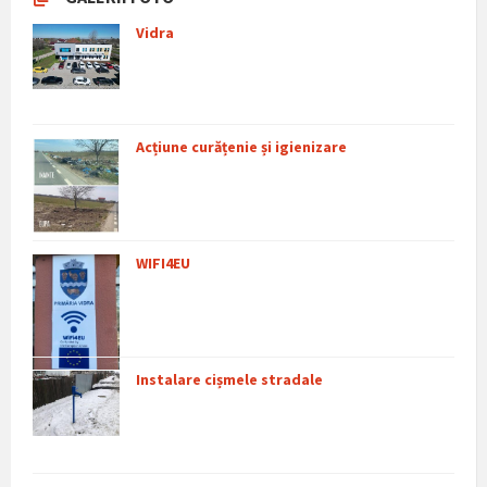
Vidra
Acțiune curățenie și igienizare
WIFI4EU
Instalare cișmele stradale