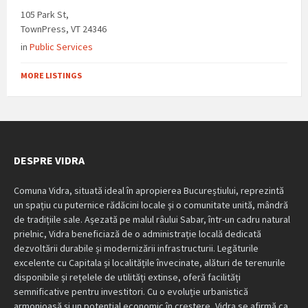
105 Park St,
TownPress, VT 24346
in
Public Services
MORE LISTINGS
DESPRE VIDRA
Comuna Vidra, situată ideal în apropierea Bucureștiului, reprezintă
un spațiu cu puternice rădăcini locale și o comunitate unită, mândră
de tradițiile sale. Așezată pe malul râului Sabar, într-un cadru natural
prielnic, Vidra beneficiază de o administrație locală dedicată
dezvoltării durabile și modernizării infrastructurii. Legăturile
excelente cu Capitala și localitățile învecinate, alături de terenurile
disponibile și rețelele de utilități extinse, oferă facilități
semnificative pentru investitori. Cu o evoluție urbanistică
armonioasă și un potențial economic în creștere, Vidra se afirmă ca