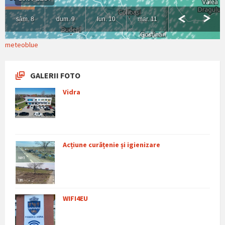
meteoblue
GALERII FOTO
Vidra
Acțiune curățenie și igienizare
WIFI4EU