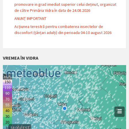
promovare in grad imediat superior celui deținut, organizat
de către Primăria Vidra în data de 24.08.2026
ANUNȚ IMPORTANT
Acțiunea terestră pentru combaterea insectelor de
disconfort (țânțari adulți) din perioada 04-10 august 2026
VREMEA ÎN VIDRA