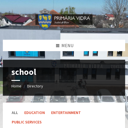
Skip
Skip
Skip
Skip
to
to
to
to
content
left
right
footer
sidebar
sidebar
MENU
school
Home
Directory
/
ALL
EDUCATION
ENTERTAINMENT
PUBLIC SERVICES