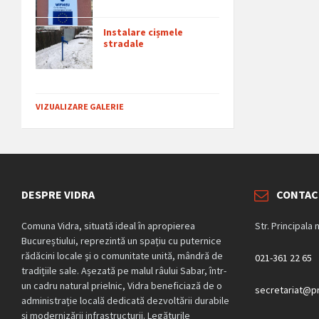
Instalare cișmele
stradale
VIZUALIZARE GALERIE
DESPRE VIDRA
CONTAC
Comuna Vidra, situată ideal în apropierea
Str. Principala 
Bucureștiului, reprezintă un spațiu cu puternice
rădăcini locale și o comunitate unită, mândră de
021-361 22 65
tradițiile sale. Așezată pe malul râului Sabar, într-
un cadru natural prielnic, Vidra beneficiază de o
secretariat@pr
administrație locală dedicată dezvoltării durabile
și modernizării infrastructurii. Legăturile