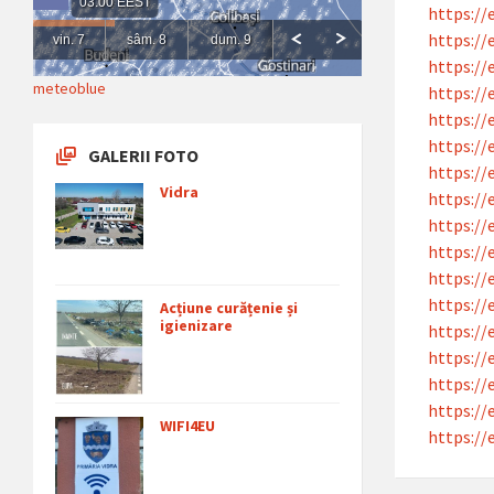
https://
https://
https://
meteoblue
https://
https://
https://
GALERII FOTO
https://
Vidra
https://
https://
https://
https://
https://
Acțiune curățenie și
igienizare
https://
https://
https://
https://
WIFI4EU
https://