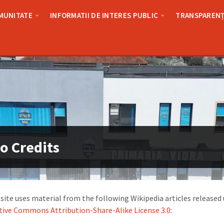
MUNITATE
INFORMATII DE INTERES PUBLIC
TRANSPARENȚ
o Credits
site uses material from the following Wikipedia articles released
tive Commons Attribution-Share-Alike License 3.0
: