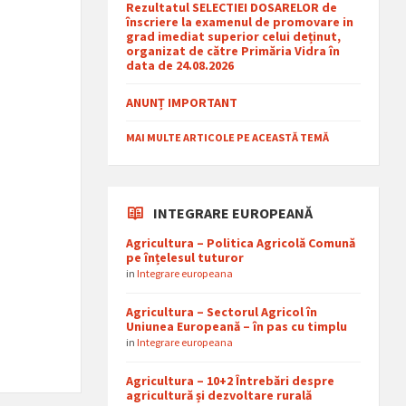
Rezultatul SELECTIEI DOSARELOR de
înscriere la examenul de promovare in
grad imediat superior celui deținut,
organizat de către Primăria Vidra în
data de 24.08.2026
ANUNȚ IMPORTANT
MAI MULTE ARTICOLE PE ACEASTĂ TEMĂ
INTEGRARE EUROPEANĂ
Agricultura – Politica Agricolă Comună
pe înțelesul tuturor
in
Integrare europeana
Agricultura – Sectorul Agricol în
Uniunea Europeană – în pas cu timplu
in
Integrare europeana
Agricultura – 10+2 Întrebări despre
agricultură și dezvoltare rurală