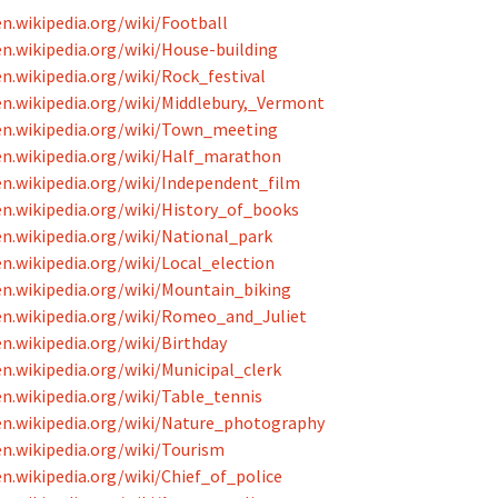
en.wikipedia.org/wiki/Football
en.wikipedia.org/wiki/House-building
en.wikipedia.org/wiki/Rock_festival
en.wikipedia.org/wiki/Middlebury,_Vermont
en.wikipedia.org/wiki/Town_meeting
en.wikipedia.org/wiki/Half_marathon
en.wikipedia.org/wiki/Independent_film
en.wikipedia.org/wiki/History_of_books
en.wikipedia.org/wiki/National_park
en.wikipedia.org/wiki/Local_election
en.wikipedia.org/wiki/Mountain_biking
en.wikipedia.org/wiki/Romeo_and_Juliet
en.wikipedia.org/wiki/Birthday
en.wikipedia.org/wiki/Municipal_clerk
en.wikipedia.org/wiki/Table_tennis
en.wikipedia.org/wiki/Nature_photography
en.wikipedia.org/wiki/Tourism
en.wikipedia.org/wiki/Chief_of_police