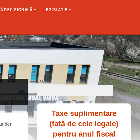
Ă DECIZIONALĂ
LEGISLATIE
CAUTĂ
Caută
Taxe suplimentare
(față de cele legale)
 under
pentru anul fiscal