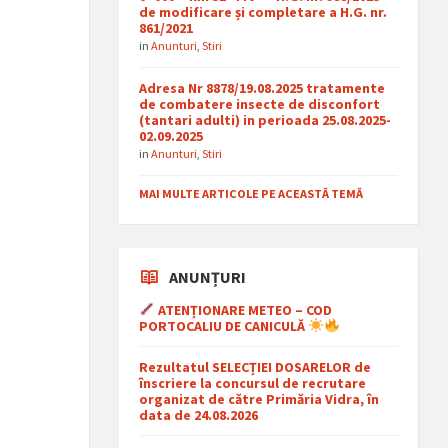
de modificare și completare a H.G. nr.
861/2021
in
Anunturi
,
Stiri
Adresa Nr 8878/19.08.2025 tratamente
de combatere insecte de disconfort
(tantari adulti) in perioada 25.08.2025-
02.09.2025
in
Anunturi
,
Stiri
MAI MULTE ARTICOLE PE ACEASTĂ TEMĂ
ANUNȚURI
ATENȚIONARE METEO – COD
PORTOCALIU DE CANICULĂ
Rezultatul SELECȚIEI DOSARELOR de
înscriere la concursul de recrutare
organizat de către Primăria Vidra, în
data de 24.08.2026