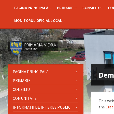
Skip
Skip
Skip
Skip
to
to
to
to
PAGINA PRINCIPALĂ
PRIMARIE
CONSILIU
CO
content
left
right
footer
sidebar
sidebar
MONITORUL OFICIAL LOCAL
PAGINA PRINCIPALĂ
Dem
PRIMARIE
CONSILIU
COMUNITATE
This web
the
Crea
INFORMATII DE INTERES PUBLIC