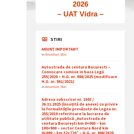
2026
– UAT Vidra –
STIRI
ANUNȚ IMPORTANT
in
Anunturi
,
Stiri
Autostrada de centura Bucuresti –
Convocare comisie in baza Legii
255/2020 – H.G. nr. 988/2025 (modificare
H.G. nr. 861/2021)
in
Anunturi
,
Stiri
Adresa subscrisei nr. 1503 /
26.11.2025 (însoțită de anexe) cu privire
la formalitățile prevăzute de Legea nr.
255/2010 referitoare la lucrarea de
utilitate publică „Autostrada de
centura București km 0+000 – km
100+900 – sector Centura Nord km
0+000 – km 52+770” – H.G. nr. 988/2025