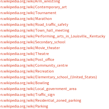
en.wikipedia.org/wiki/Arm_wrestling
en.wikipedia.org/wiki/Contemporary_art
en.wikipedia.org/wiki/Tournament
en.wikipedia.org/wiki/Marathon
en.wikipedia.org/wiki/Road_traffic_safety
en.wikipedia.org/wiki/Town_hall_meeting
en.wikipedia.org/wiki/Performing_arts_in_Louisville,_Kentucky
en.wikipedia.org/wiki/Secondary_school
en.wikipedia.org/wiki/Movie_theater
en.wikipedia.org/wiki/Theatre
en.wikipedia.org/wiki/Post_office
en.wikipedia.org/wiki/Community_centre
en.wikipedia.org/wiki/Recreation
en.wikipedia.org/wiki/Elementary_school_(United_States)
en.wikipedia.org/wiki/Bowling
en.wikipedia.org/wiki/Local_government_area
en.wikipedia.org/wiki/Traffic_sign
en.wikipedia.org/wiki/Residential_zoned_parking
en.wikipedia.org/wiki/Parking