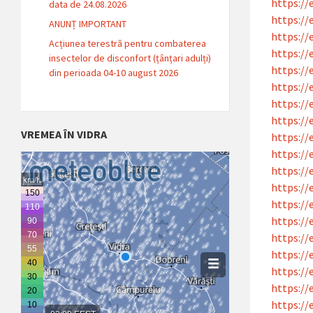
https://
data de 24.08.2026
https://
ANUNȚ IMPORTANT
https://
Acțiunea terestră pentru combaterea
https://
insectelor de disconfort (țânțari adulți)
https://
din perioada 04-10 august 2026
https://
https://
https://
VREMEA ÎN VIDRA
https://
https://
https://
https://
https://
https://
https://
https://
https://
https://
https://