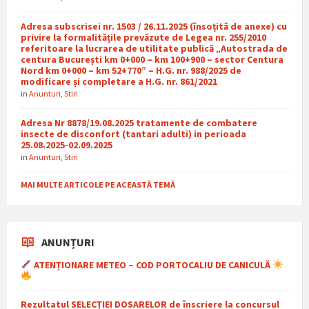
Adresa subscrisei nr. 1503 / 26.11.2025 (însoțită de anexe) cu
privire la formalitățile prevăzute de Legea nr. 255/2010
referitoare la lucrarea de utilitate publică „Autostrada de
centura București km 0+000 – km 100+900 – sector Centura
Nord km 0+000 – km 52+770” – H.G. nr. 988/2025 de
modificare și completare a H.G. nr. 861/2021
in
Anunturi
,
Stiri
Adresa Nr 8878/19.08.2025 tratamente de combatere
insecte de disconfort (tantari adulti) in perioada
25.08.2025-02.09.2025
in
Anunturi
,
Stiri
MAI MULTE ARTICOLE PE ACEASTĂ TEMĂ
ANUNȚURI
ATENȚIONARE METEO – COD PORTOCALIU DE CANICULĂ
Rezultatul SELECȚIEI DOSARELOR de înscriere la concursul