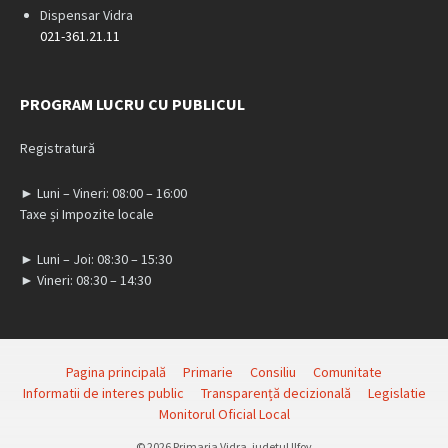
Dispensar Vidra
021-361.21.11
PROGRAM LUCRU CU PUBLICUL
Registratură
► Luni – Vineri: 08:00 – 16:00
Taxe și Impozite locale
► Luni – Joi: 08:30 – 15:30
► Vineri: 08:30 – 14:30
Pagina principală
Primarie
Consiliu
Comunitate
Informatii de interes public
Transparență decizională
Legislatie
Monitorul Oficial Local
© 2026 Primaria Vidra, judetul Ilfov