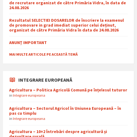
de recrutare organizat de către Primăria Vidra, în data de
24.08.2026
Rezultatul SELECTIEI DOSARELOR de înscriere la examenul
de promovare in grad imediat superior celui deținut,
organizat de către Primăria Vidra în data de 24.08.2026
ANUNȚ IMPORTANT
MAI MULTE ARTICOLE PE ACEASTĂ TEMĂ
INTEGRARE EUROPEANĂ
Agricultura – Politica Agricolă Comună pe înțelesul tuturor
in
Integrare europeana
Agricultura – Sectorul Agricol în Uniunea Europeană – în
pas cu timplu
in
Integrare europeana
Agricultura – 10+2 Întrebări despre agricultură și
dezvoltare rurală