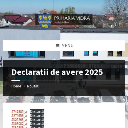
Skip
Skip
Skip
Skip
to
to
to
to
content
left
right
footer
sidebar
sidebar
MENU
Declaratii de avere 2025
Home
Noutăți
/
4747885_a
Descarcă
5274659_a
Descarcă
5325263_a
Descarcă
5369082_a
Descarcă
5335889_a
Descarcă