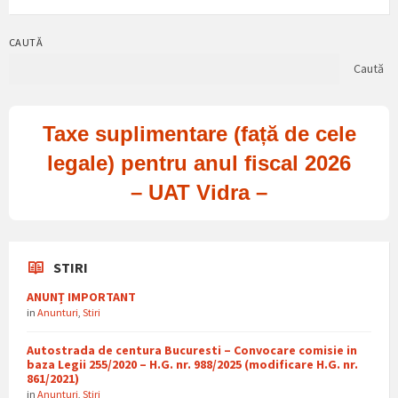
CAUTĂ
Caută
Taxe suplimentare (față de cele
legale) pentru anul fiscal 2026
– UAT Vidra –
STIRI
ANUNȚ IMPORTANT
in
Anunturi
,
Stiri
Autostrada de centura Bucuresti – Convocare comisie in
baza Legii 255/2020 – H.G. nr. 988/2025 (modificare H.G. nr.
861/2021)
in
Anunturi
,
Stiri