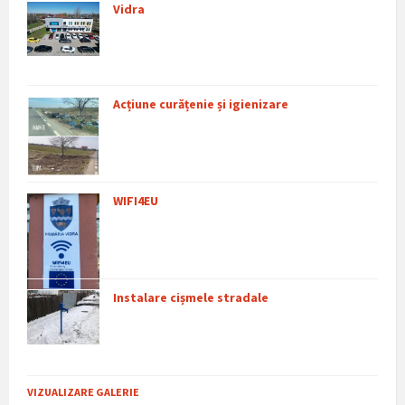
Vidra
Acțiune curățenie și igienizare
WIFI4EU
Instalare cișmele stradale
VIZUALIZARE GALERIE