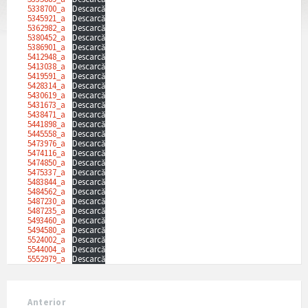
5338700_a
Descarcă
5345921_a
Descarcă
5362982_a
Descarcă
5380452_a
Descarcă
5386901_a
Descarcă
5412948_a
Descarcă
5413038_a
Descarcă
5419591_a
Descarcă
5428314_a
Descarcă
5430619_a
Descarcă
5431673_a
Descarcă
5438471_a
Descarcă
5441898_a
Descarcă
5445558_a
Descarcă
5473976_a
Descarcă
5474116_a
Descarcă
5474850_a
Descarcă
5475337_a
Descarcă
5483844_a
Descarcă
5484562_a
Descarcă
5487230_a
Descarcă
5487235_a
Descarcă
5493460_a
Descarcă
5494580_a
Descarcă
5524002_a
Descarcă
5544004_a
Descarcă
5552979_a
Descarcă
Anterior