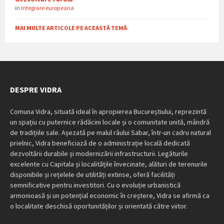
in
Integrare europeana
MAI MULTE ARTICOLE PE ACEASTĂ TEMĂ
DESPRE VIDRA
Comuna Vidra, situată ideal în apropierea Bucureștiului, reprezintă
un spațiu cu puternice rădăcini locale și o comunitate unită, mândră
de tradițiile sale. Așezată pe malul râului Sabar, într-un cadru natural
prielnic, Vidra beneficiază de o administrație locală dedicată
dezvoltării durabile și modernizării infrastructurii. Legăturile
excelente cu Capitala și localitățile învecinate, alături de terenurile
disponibile și rețelele de utilități extinse, oferă facilități
semnificative pentru investitori. Cu o evoluție urbanistică
armonioasă și un potențial economic în creștere, Vidra se afirmă ca
o localitate deschisă oportunităților și orientată către viitor.