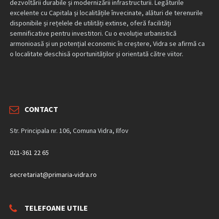
dezvoltării durabile și modernizării infrastructurii. Legăturile
excelente cu Capitala și localitățile învecinate, alături de terenurile
disponibile și rețelele de utilități extinse, oferă facilități
semnificative pentru investitori. Cu o evoluție urbanistică
armonioasă și un potențial economic în creștere, Vidra se afirmă ca
o localitate deschisă oportunităților și orientată către viitor.
CONTACT
Str. Principala nr. 106, Comuna Vidra, Ilfov
021-361 22 65
secretariat@primaria-vidra.ro
TELEFOANE UTILE