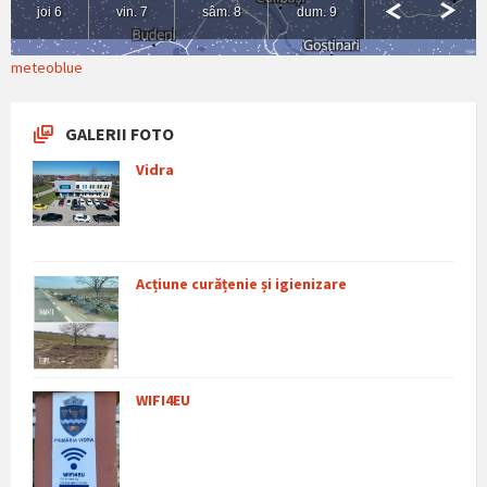
meteoblue
GALERII FOTO
Vidra
Acțiune curățenie și igienizare
WIFI4EU