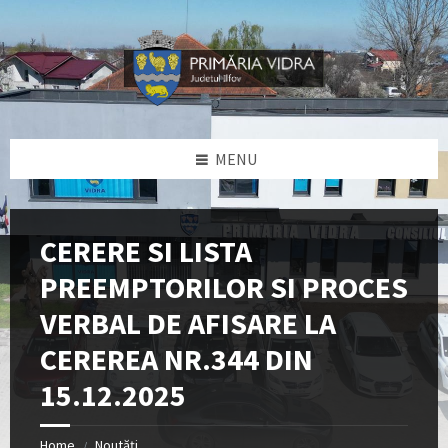
Skip
Skip
Skip
Skip
to
to
to
to
content
left
right
footer
sidebar
sidebar
MENU
CERERE SI LISTA
PREEMPTORILOR SI PROCES
VERBAL DE AFISARE LA
CEREREA NR.344 DIN
15.12.2025
Home
Noutăți
/