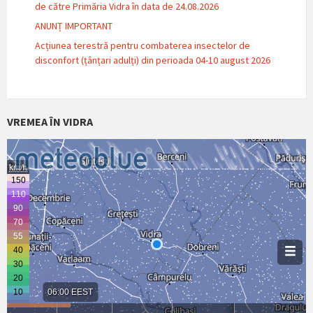
de către Primăria Vidra în data de 24.08.2026
ANUNȚ IMPORTANT
Acțiunea terestră pentru combaterea insectelor de
disconfort (țânțari adulți) din perioada 04-10 august 2026
VREMEA ÎN VIDRA