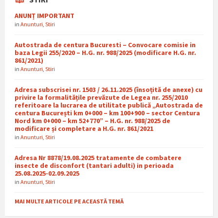
ANUNȚ IMPORTANT
in
Anunturi
,
Stiri
Autostrada de centura Bucuresti – Convocare comisie in
baza Legii 255/2020 – H.G. nr. 988/2025 (modificare H.G. nr.
861/2021)
in
Anunturi
,
Stiri
Adresa subscrisei nr. 1503 / 26.11.2025 (însoțită de anexe) cu
privire la formalitățile prevăzute de Legea nr. 255/2010
referitoare la lucrarea de utilitate publică „Autostrada de
centura București km 0+000 – km 100+900 – sector Centura
Nord km 0+000 – km 52+770” – H.G. nr. 988/2025 de
modificare și completare a H.G. nr. 861/2021
in
Anunturi
,
Stiri
Adresa Nr 8878/19.08.2025 tratamente de combatere
insecte de disconfort (tantari adulti) in perioada
25.08.2025-02.09.2025
in
Anunturi
,
Stiri
MAI MULTE ARTICOLE PE ACEASTĂ TEMĂ