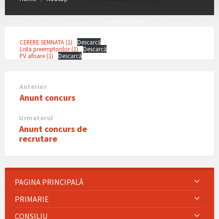
CERERE SEMNATA (1)
Descarcă
Lista preemptorilor (1)
Descarcă
PV afisare (1)
Descarcă
Anterior
Anunt concurs
Urmatorul
Anunt concurs de
recrutare
PAGINA PRINCIPALĂ
PRIMARIE
CONSILIU