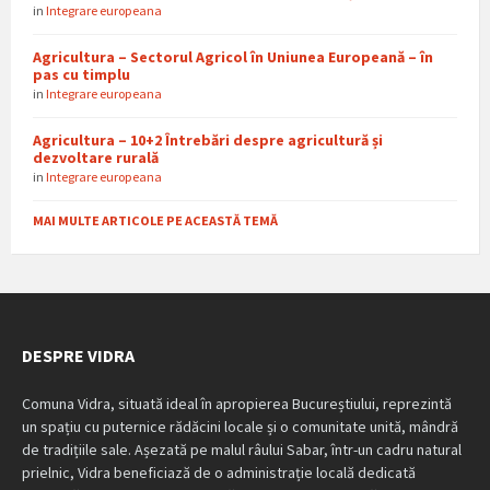
in
Integrare europeana
Agricultura – Sectorul Agricol în Uniunea Europeană – în
pas cu timplu
in
Integrare europeana
Agricultura – 10+2 Întrebări despre agricultură și
dezvoltare rurală
in
Integrare europeana
MAI MULTE ARTICOLE PE ACEASTĂ TEMĂ
DESPRE VIDRA
Comuna Vidra, situată ideal în apropierea Bucureștiului, reprezintă
un spațiu cu puternice rădăcini locale și o comunitate unită, mândră
de tradițiile sale. Așezată pe malul râului Sabar, într-un cadru natural
prielnic, Vidra beneficiază de o administrație locală dedicată