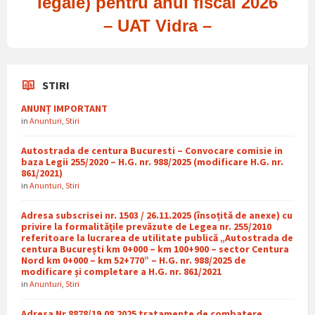
legale) pentru anul fiscal 2026
– UAT Vidra –
STIRI
ANUNȚ IMPORTANT
in
Anunturi
,
Stiri
Autostrada de centura Bucuresti – Convocare comisie in
baza Legii 255/2020 – H.G. nr. 988/2025 (modificare H.G. nr.
861/2021)
in
Anunturi
,
Stiri
Adresa subscrisei nr. 1503 / 26.11.2025 (însoțită de anexe) cu
privire la formalitățile prevăzute de Legea nr. 255/2010
referitoare la lucrarea de utilitate publică „Autostrada de
centura București km 0+000 – km 100+900 – sector Centura
Nord km 0+000 – km 52+770” – H.G. nr. 988/2025 de
modificare și completare a H.G. nr. 861/2021
in
Anunturi
,
Stiri
Adresa Nr 8878/19.08.2025 tratamente de combatere