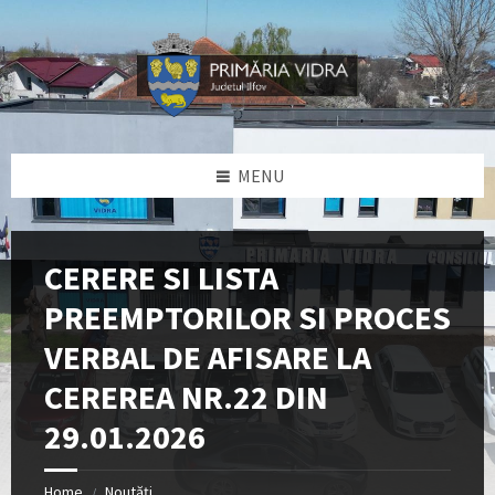
Skip
Skip
Skip
Skip
to
to
to
to
content
left
right
footer
sidebar
sidebar
MENU
CERERE SI LISTA
PREEMPTORILOR SI PROCES
VERBAL DE AFISARE LA
CEREREA NR.22 DIN
29.01.2026
Home
Noutăți
/