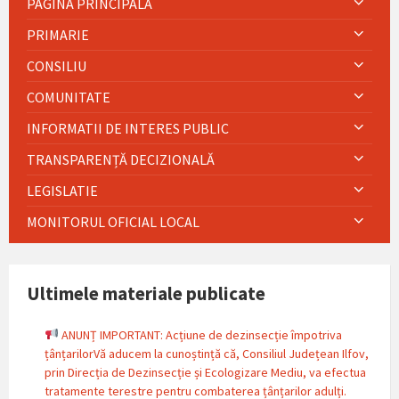
PAGINA PRINCIPALĂ
PRIMARIE
CONSILIU
COMUNITATE
INFORMATII DE INTERES PUBLIC
TRANSPARENȚĂ DECIZIONALĂ
LEGISLATIE
MONITORUL OFICIAL LOCAL
Ultimele materiale publicate
ANUNȚ IMPORTANT: Acțiune de dezinsecție împotriva
țânțarilorVă aducem la cunoștință că, Consiliul Județean Ilfov,
prin Direcția de Dezinsecție și Ecologizare Mediu, va efectua
tratamente terestre pentru combaterea țânțarilor adulți.