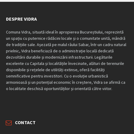
DESPRE VIDRA
Comuna Vidra, situată ideal în apropierea Bucureștiului, reprezintă
un spațiu cu puternice rădăcini locale și o comunitate unită, mândră
de tradițiile sale. Așezată pe malul râului Sabar, într-un cadru natural
prielnic, Vidra beneficiază de o administrație locală dedicată
dezvoltării durabile și modernizării infrastructurii. Legăturile
excelente cu Capitala și localitățile învecinate, alături de terenurile
disponibile și rețelele de utilități extinse, oferă facilități
semnificative pentru investitori. Cu o evoluție urbanistică
armonioasă și un potențial economic în creștere, Vidra se afirmă ca
o localitate deschisă oportunităților și orientată către viitor.
CONTACT