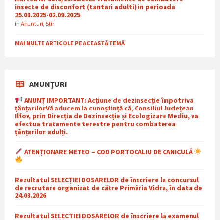
insecte de disconfort (tantari adulti) in perioada
25.08.2025-02.09.2025
in
Anunturi
,
Stiri
MAI MULTE ARTICOLE PE ACEASTĂ TEMĂ
ANUNȚURI
ANUNȚ IMPORTANT: Acțiune de dezinsecție împotriva
țânțarilorVă aducem la cunoștință că, Consiliul Județean
Ilfov, prin Direcția de Dezinsecție și Ecologizare Mediu, va
efectua tratamente terestre pentru combaterea
țânțarilor adulți.
ATENȚIONARE METEO – COD PORTOCALIU DE CANICULĂ
Rezultatul SELECȚIEI DOSARELOR de înscriere la concursul
de recrutare organizat de către Primăria Vidra, în data de
24.08.2026
Rezultatul SELECTIEI DOSARELOR de înscriere la examenul