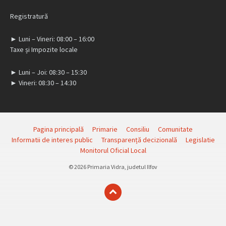
Registratură
► Luni – Vineri: 08:00 – 16:00
Taxe și Impozite locale
► Luni – Joi: 08:30 – 15:30
► Vineri: 08:30 – 14:30
Pagina principală
Primarie
Consiliu
Comunitate
Informatii de interes public
Transparență decizională
Legislatie
Monitorul Oficial Local
© 2026 Primaria Vidra, judetul Ilfov