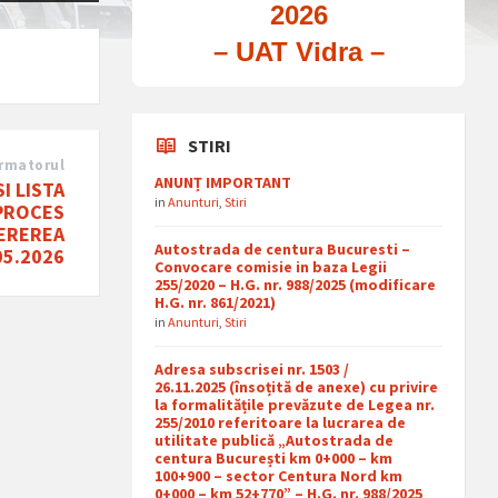
2026
– UAT Vidra –
STIRI
rmatorul
ANUNȚ IMPORTANT
I LISTA
in
Anunturi
,
Stiri
 PROCES
CEREREA
Autostrada de centura Bucuresti –
05.2026
Convocare comisie in baza Legii
255/2020 – H.G. nr. 988/2025 (modificare
H.G. nr. 861/2021)
in
Anunturi
,
Stiri
Adresa subscrisei nr. 1503 /
26.11.2025 (însoțită de anexe) cu privire
la formalitățile prevăzute de Legea nr.
255/2010 referitoare la lucrarea de
utilitate publică „Autostrada de
centura București km 0+000 – km
100+900 – sector Centura Nord km
0+000 – km 52+770” – H.G. nr. 988/2025