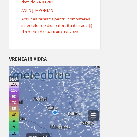
data de 24.08.2026
ANUNȚ IMPORTANT
Acțiunea terestră pentru combaterea
insectelor de disconfort (țânțari adulți)
din perioada 04-10 august 2026
VREMEA ÎN VIDRA