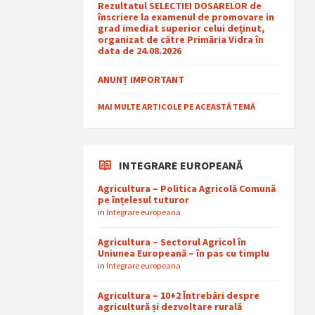
Rezultatul SELECTIEI DOSARELOR de
înscriere la examenul de promovare in
grad imediat superior celui deținut,
organizat de către Primăria Vidra în
data de 24.08.2026
ANUNȚ IMPORTANT
MAI MULTE ARTICOLE PE ACEASTĂ TEMĂ
INTEGRARE EUROPEANĂ
Agricultura – Politica Agricolă Comună
pe înțelesul tuturor
in
Integrare europeana
Agricultura – Sectorul Agricol în
Uniunea Europeană – în pas cu timplu
in
Integrare europeana
Agricultura – 10+2 Întrebări despre
agricultură și dezvoltare rurală