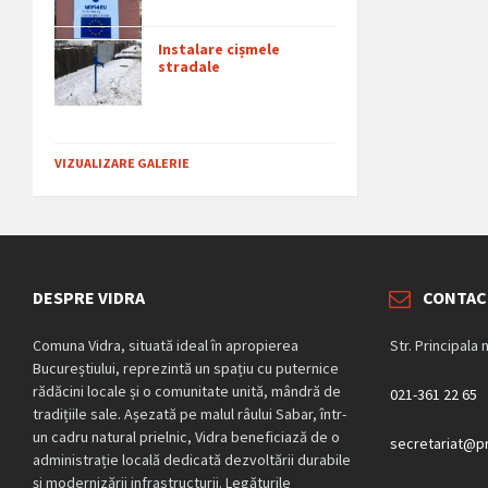
Instalare cișmele
stradale
VIZUALIZARE GALERIE
DESPRE VIDRA
CONTAC
Comuna Vidra, situată ideal în apropierea
Str. Principala 
Bucureștiului, reprezintă un spațiu cu puternice
rădăcini locale și o comunitate unită, mândră de
021-361 22 65
tradițiile sale. Așezată pe malul râului Sabar, într-
un cadru natural prielnic, Vidra beneficiază de o
secretariat@pr
administrație locală dedicată dezvoltării durabile
și modernizării infrastructurii. Legăturile