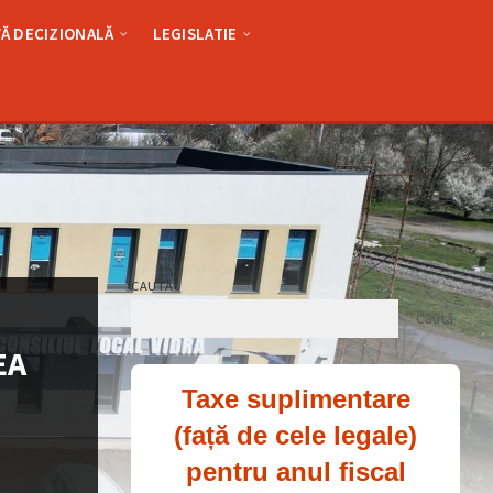
Ă DECIZIONALĂ
LEGISLATIE
CAUTĂ
Caută
EA
Taxe suplimentare
(față de cele legale)
pentru anul fiscal