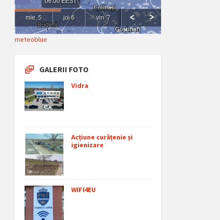
meteoblue
GALERII FOTO
Vidra
Acțiune curățenie și
igienizare
WIFI4EU