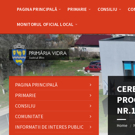
Skip
Skip
Skip
Skip
to
to
to
to
PAGINA PRINCIPALĂ
PRIMARIE
CONSILIU
CO
content
left
right
footer
sidebar
sidebar
MONITORUL OFICIAL LOCAL
PAGINA PRINCIPALĂ
CERE
PRIMARIE
PRO
CONSILIU
NR.1
COMUNITATE
Home
/
INFORMATII DE INTERES PUBLIC