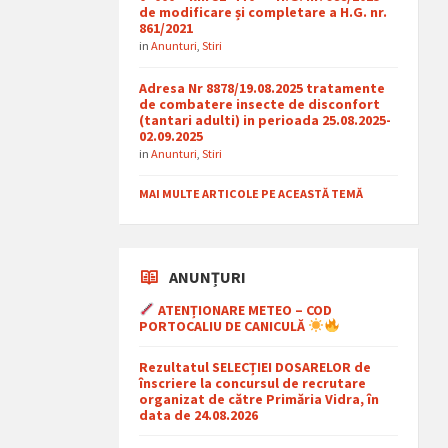
de modificare și completare a H.G. nr.
861/2021
in
Anunturi
,
Stiri
Adresa Nr 8878/19.08.2025 tratamente
de combatere insecte de disconfort
(tantari adulti) in perioada 25.08.2025-
02.09.2025
in
Anunturi
,
Stiri
MAI MULTE ARTICOLE PE ACEASTĂ TEMĂ
ANUNȚURI
ATENȚIONARE METEO – COD
PORTOCALIU DE CANICULĂ
Rezultatul SELECȚIEI DOSARELOR de
înscriere la concursul de recrutare
organizat de către Primăria Vidra, în
data de 24.08.2026