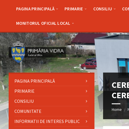
Skip
Skip
Skip
Skip
to
to
to
to
PAGINA PRINCIPALĂ
PRIMARIE
CONSILIU
CO
content
left
right
footer
sidebar
sidebar
MONITORUL OFICIAL LOCAL
PAGINA PRINCIPALĂ
CER
PRIMARIE
CERE
CONSILIU
Home
/
COMUNITATE
INFORMATII DE INTERES PUBLIC