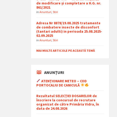
de modificare și completare a H.G. nr.
861/2021
in
Anunturi
,
Stiri
Adresa Nr 8878/19.08.2025 tratamente
de combatere insecte de disconfort
(tantari adulti) in perioada 25.08.2025-
02.09.2025
in
Anunturi
,
Stiri
MAI MULTE ARTICOLE PE ACEASTĂ TEMĂ
ANUNȚURI
ATENȚIONARE METEO – COD
PORTOCALIU DE CANICULĂ
Rezultatul SELECȚIEI DOSARELOR de
înscriere la concursul de recrutare
organizat de către Primăria Vidra, în
data de 24.08.2026