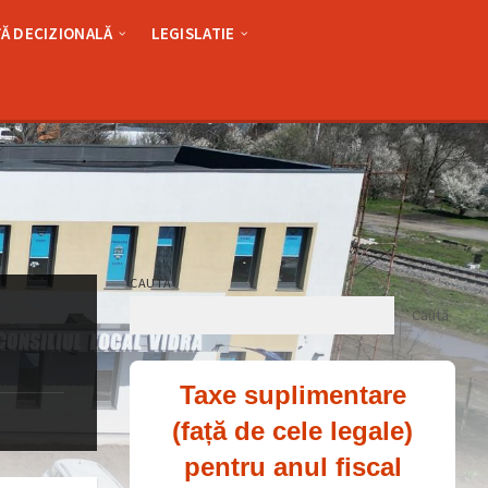
Ă DECIZIONALĂ
LEGISLATIE
CAUTĂ
Caută
Taxe suplimentare
(față de cele legale)
pentru anul fiscal