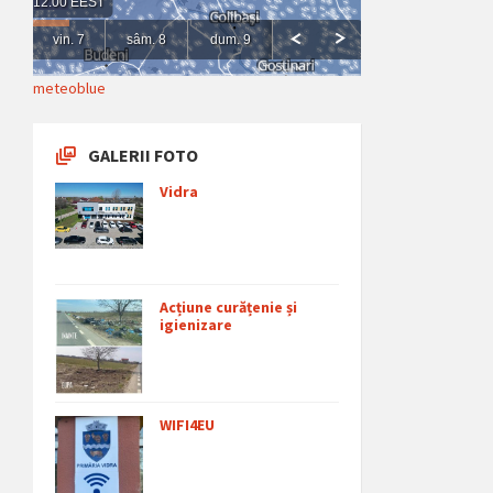
meteoblue
GALERII FOTO
Vidra
Acțiune curățenie și
igienizare
WIFI4EU