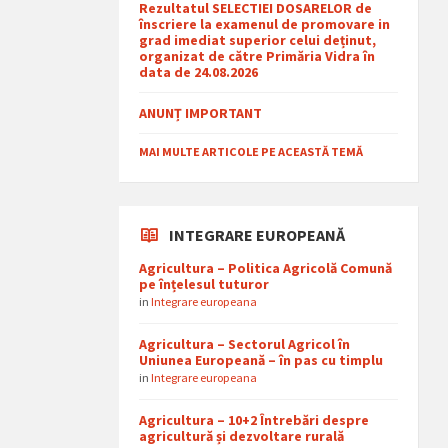
Rezultatul SELECTIEI DOSARELOR de
înscriere la examenul de promovare in
grad imediat superior celui deținut,
organizat de către Primăria Vidra în
data de 24.08.2026
ANUNȚ IMPORTANT
MAI MULTE ARTICOLE PE ACEASTĂ TEMĂ
INTEGRARE EUROPEANĂ
Agricultura – Politica Agricolă Comună
pe înțelesul tuturor
in
Integrare europeana
Agricultura – Sectorul Agricol în
Uniunea Europeană – în pas cu timplu
in
Integrare europeana
Agricultura – 10+2 Întrebări despre
agricultură și dezvoltare rurală