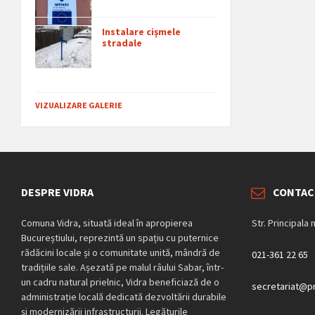
Instalare cișmele
stradale
VIZUALIZARE GALERIE
DESPRE VIDRA
CONTAC
Comuna Vidra, situată ideal în apropierea
Str. Principala 
Bucureștiului, reprezintă un spațiu cu puternice
rădăcini locale și o comunitate unită, mândră de
021-361 22 65
tradițiile sale. Așezată pe malul râului Sabar, într-
un cadru natural prielnic, Vidra beneficiază de o
secretariat@pr
administrație locală dedicată dezvoltării durabile
și modernizării infrastructurii. Legăturile