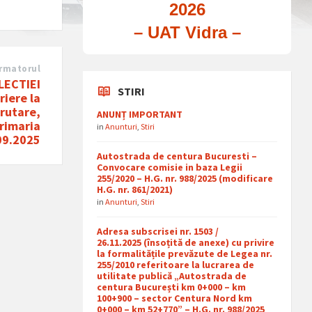
2026
– UAT Vidra –
rmatorul
LECTIEI
STIRI
iere la
crutare,
ANUNȚ IMPORTANT
Primaria
in
Anunturi
,
Stiri
.09.2025
Autostrada de centura Bucuresti –
Convocare comisie in baza Legii
255/2020 – H.G. nr. 988/2025 (modificare
H.G. nr. 861/2021)
in
Anunturi
,
Stiri
Adresa subscrisei nr. 1503 /
26.11.2025 (însoțită de anexe) cu privire
la formalitățile prevăzute de Legea nr.
255/2010 referitoare la lucrarea de
utilitate publică „Autostrada de
centura București km 0+000 – km
100+900 – sector Centura Nord km
0+000 – km 52+770” – H.G. nr. 988/2025