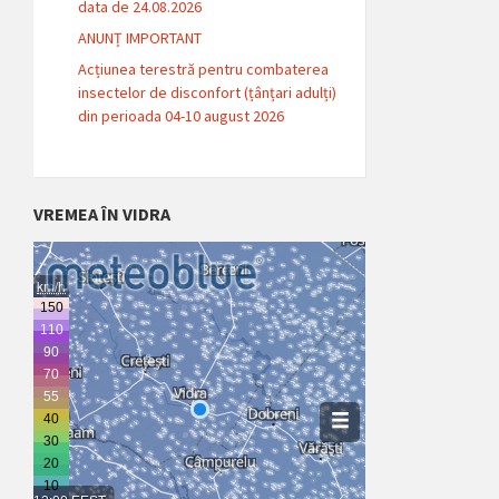
data de 24.08.2026
ANUNȚ IMPORTANT
Acțiunea terestră pentru combaterea
insectelor de disconfort (țânțari adulți)
din perioada 04-10 august 2026
VREMEA ÎN VIDRA