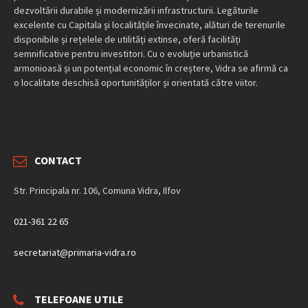
dezvoltării durabile și modernizării infrastructurii. Legăturile
excelente cu Capitala și localitățile învecinate, alături de terenurile
disponibile și rețelele de utilități extinse, oferă facilități
semnificative pentru investitori. Cu o evoluție urbanistică
armonioasă și un potențial economic în creștere, Vidra se afirmă ca
o localitate deschisă oportunităților și orientată către viitor.
CONTACT
Str. Principala nr. 106, Comuna Vidra, Ilfov
021-361 22 65
secretariat@primaria-vidra.ro
TELEFOANE UTILE