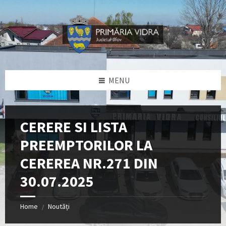
Skip
Skip
Skip
Skip
to
to
to
to
content
left
right
footer
sidebar
sidebar
MENU
CERERE SI LISTA
PREEMPTORILOR LA
CEREREA NR.271 DIN
30.07.2025
Home
Noutăți
/