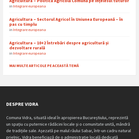
Agricultura – Politica Agricolă Comună pe înțelesul tuturor
in
Integrare europeana
Agricultura – Sectorul Agricol în Uniunea Europeană – în
pas cu timplu
in
Integrare europeana
Agricultura – 10+2 Întrebări despre agricultură și
dezvoltare rurală
in
Integrare europeana
MAI MULTE ARTICOLE PE ACEASTĂ TEMĂ
DESPRE VIDRA
Comuna Vidra, situată ideal în apropierea Bucureștiului, reprezintă
un spațiu cu puternice rădăcini locale și o comunitate unită, mândră
de tradițiile sale. Așezată pe malul râului Sabar, într-un cadru natural
prielnic, Vidra beneficiază de o administrație locală dedicată