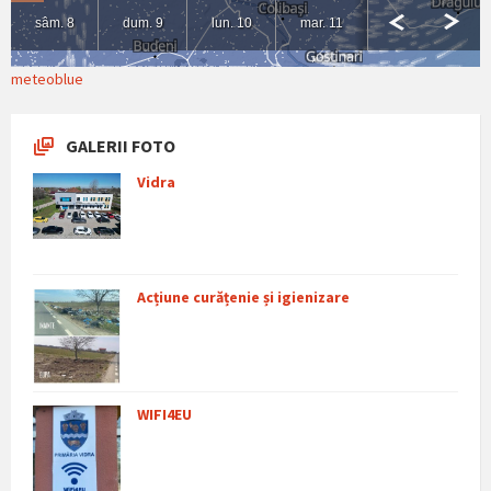
meteoblue
GALERII FOTO
Vidra
Acțiune curățenie și igienizare
WIFI4EU