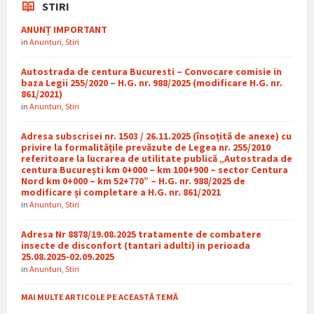
STIRI
ANUNȚ IMPORTANT
in
Anunturi
,
Stiri
Autostrada de centura Bucuresti – Convocare comisie in
baza Legii 255/2020 – H.G. nr. 988/2025 (modificare H.G. nr.
861/2021)
in
Anunturi
,
Stiri
Adresa subscrisei nr. 1503 / 26.11.2025 (însoțită de anexe) cu
privire la formalitățile prevăzute de Legea nr. 255/2010
referitoare la lucrarea de utilitate publică „Autostrada de
centura București km 0+000 – km 100+900 – sector Centura
Nord km 0+000 – km 52+770” – H.G. nr. 988/2025 de
modificare și completare a H.G. nr. 861/2021
in
Anunturi
,
Stiri
Adresa Nr 8878/19.08.2025 tratamente de combatere
insecte de disconfort (tantari adulti) in perioada
25.08.2025-02.09.2025
in
Anunturi
,
Stiri
MAI MULTE ARTICOLE PE ACEASTĂ TEMĂ