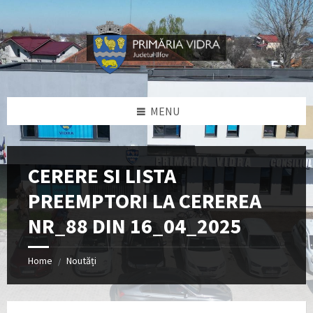
Skip
Skip
Skip
Skip
to
to
to
to
content
left
right
footer
sidebar
sidebar
MENU
CERERE SI LISTA
PREEMPTORI LA CEREREA
NR_88 DIN 16_04_2025
Home
Noutăți
/