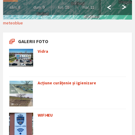
meteoblue
GALERII FOTO
Vidra
Acțiune curățenie și igienizare
WIFI4EU