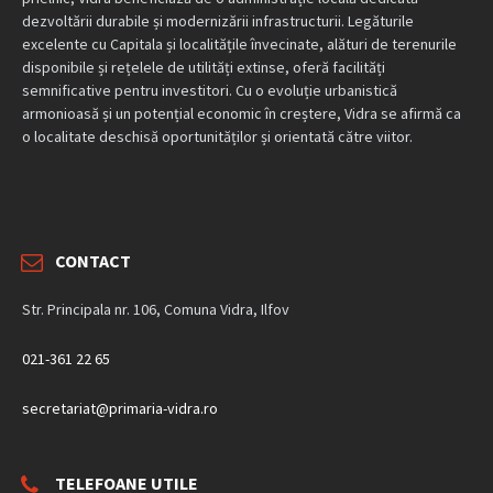
dezvoltării durabile și modernizării infrastructurii. Legăturile
excelente cu Capitala și localitățile învecinate, alături de terenurile
disponibile și rețelele de utilități extinse, oferă facilități
semnificative pentru investitori. Cu o evoluție urbanistică
armonioasă și un potențial economic în creștere, Vidra se afirmă ca
o localitate deschisă oportunităților și orientată către viitor.
CONTACT
Str. Principala nr. 106, Comuna Vidra, Ilfov
021-361 22 65
secretariat@primaria-vidra.ro
TELEFOANE UTILE