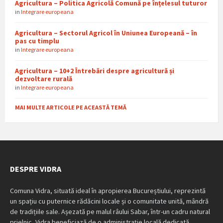
Agricultura – Politica Agricolă Comună pe înțelesul tuturor
in
Integrare europeana
Agricultura – Sectorul Agricol în Uniunea Europeană – în
pas cu timplu
in
Integrare europeana
Agricultura – 10+2 Întrebări despre agricultură și
dezvoltare rurală
in
Integrare europeana
MAI MULTE ARTICOLE PE ACEASTĂ TEMĂ
DESPRE VIDRA
Comuna Vidra, situată ideal în apropierea Bucureștiului, reprezintă
un spațiu cu puternice rădăcini locale și o comunitate unită, mândră
de tradițiile sale. Așezată pe malul râului Sabar, într-un cadru natural
prielnic, Vidra beneficiază de o administrație locală dedicată