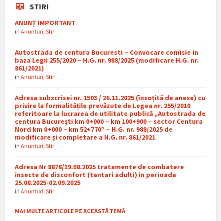
STIRI
ANUNȚ IMPORTANT
in
Anunturi
,
Stiri
Autostrada de centura Bucuresti – Convocare comisie in
baza Legii 255/2020 – H.G. nr. 988/2025 (modificare H.G. nr.
861/2021)
in
Anunturi
,
Stiri
Adresa subscrisei nr. 1503 / 26.11.2025 (însoțită de anexe) cu
privire la formalitățile prevăzute de Legea nr. 255/2010
referitoare la lucrarea de utilitate publică „Autostrada de
centura București km 0+000 – km 100+900 – sector Centura
Nord km 0+000 – km 52+770” – H.G. nr. 988/2025 de
modificare și completare a H.G. nr. 861/2021
in
Anunturi
,
Stiri
Adresa Nr 8878/19.08.2025 tratamente de combatere
insecte de disconfort (tantari adulti) in perioada
25.08.2025-02.09.2025
in
Anunturi
,
Stiri
MAI MULTE ARTICOLE PE ACEASTĂ TEMĂ