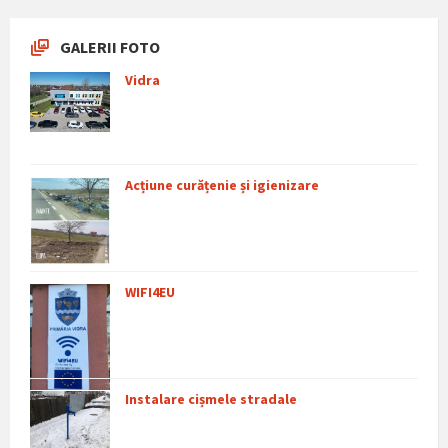
GALERII FOTO
Vidra
Acțiune curățenie și igienizare
WIFI4EU
Instalare cișmele stradale