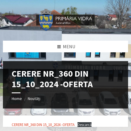
Skip
Skip
Skip
Skip
to
to
to
to
content
left
right
footer
sidebar
sidebar
MENU
CERERE NR_360 DIN
15_10_2024 -OFERTA
Home
Noutăți
/
CERERE NR_360 DIN 15_10_2024 -OFERTA
Descarcă