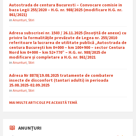
Autostrada de centura Bucuresti – Convocare comisie in
baza Legii 255/2020 – H.G. nr. 988/2025 (modificare H.G. nr.
861/2021)
in
Anunturi
,
Stiri
Adresa subscrisei nr. 1503 / 26.11.2025 (însoțită de anexe) cu
privire la formalitățile prevăzute de Legea nr. 255/2010
referitoare la lucrarea de utilitate publică „Autostrada de
centura București km 0+000 – km 100+900 – sector Centura
Nord km 0+000 – km 52+770” – H.G. nr. 988/2025 de
modificare și completare a H.G. nr. 861/2021
in
Anunturi
,
Stiri
Adresa Nr 8878/19.08.2025 tratamente de combatere
insecte de disconfort (tantari adulti) in perioada
25.08.2025-02.09.2025
in
Anunturi
,
Stiri
MAI MULTE ARTICOLE PE ACEASTĂ TEMĂ
ANUNȚURI