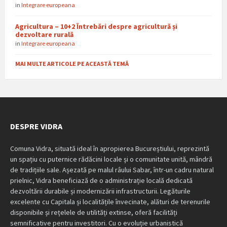
in
Integrare europeana
Agricultura – 10+2 Întrebări despre agricultură și
dezvoltare rurală
in
Integrare europeana
MAI MULTE ARTICOLE PE ACEASTĂ TEMĂ
DESPRE VIDRA
Comuna Vidra, situată ideal în apropierea Bucureștiului, reprezintă
un spațiu cu puternice rădăcini locale și o comunitate unită, mândră
de tradițiile sale. Așezată pe malul râului Sabar, într-un cadru natural
prielnic, Vidra beneficiază de o administrație locală dedicată
dezvoltării durabile și modernizării infrastructurii. Legăturile
excelente cu Capitala și localitățile învecinate, alături de terenurile
disponibile și rețelele de utilități extinse, oferă facilități
semnificative pentru investitori. Cu o evoluție urbanistică