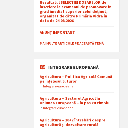
Rezultatul SELECTIEI DOSARELOR de
înscriere la examenul de promovare in
grad imediat superior celui deținut,
organizat de către Primăria Vidra în
data de 24.08.2026
ANUNȚ IMPORTANT
MAI MULTE ARTICOLE PE ACEASTĂ TEMĂ
INTEGRARE EUROPEANĂ
Agricultura – Politica Agricolă Comună
pe înțelesul tuturor
in
Integrare europeana
Agricultura – Sectorul Agricol în
Uniunea Europeană – în pas cu timplu
in
Integrare europeana
Agricultura – 10+2 Întrebări despre
agricultură și dezvoltare rurală