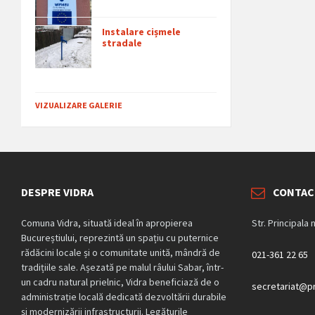
Instalare cișmele
stradale
VIZUALIZARE GALERIE
DESPRE VIDRA
CONTAC
Comuna Vidra, situată ideal în apropierea
Str. Principala 
Bucureștiului, reprezintă un spațiu cu puternice
rădăcini locale și o comunitate unită, mândră de
021-361 22 65
tradițiile sale. Așezată pe malul râului Sabar, într-
un cadru natural prielnic, Vidra beneficiază de o
secretariat@pr
administrație locală dedicată dezvoltării durabile
și modernizării infrastructurii. Legăturile