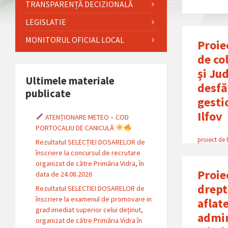
TRANSPARENȚĂ DECIZIONALĂ
LEGISLATIE
MONITORUL OFICIAL LOCAL
Proie
de co
şi Ju
Ultimele materiale
desfă
publicate
gesti
Ilfov
ATENȚIONARE METEO – COD
PORTOCALIU DE CANICULĂ
proiect de 
Rezultatul SELECȚIEI DOSARELOR de
înscriere la concursul de recrutare
organizat de către Primăria Vidra, în
Proie
data de 24.08.2026
drept
Rezultatul SELECTIEI DOSARELOR de
înscriere la examenul de promovare in
aflat
grad imediat superior celui deținut,
admin
organizat de către Primăria Vidra în