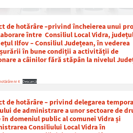
ct de hotǎrâre –privind încheierea unui pr
laborare între Consiliul Local Vidra, județul
dețul Ilfov – Consiliul Județean, în vederea
șurării în bune condiții a activității de
onare a câinilor fără stăpân la nivelul Jude
hotǎrâre nr 4
Descarcă
ct de hotǎrâre – privind delegarea tempora
ului de administrare a unor sectoare de d
e în domeniul public al comunei Vidra și
istrarea Consiliului Local Vidra în