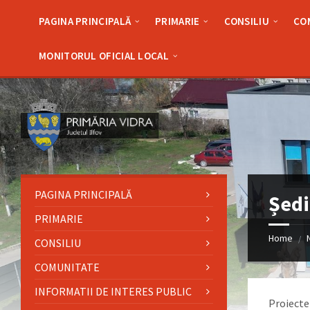
Skip
Skip
Skip
Skip
to
to
to
to
PAGINA PRINCIPALĂ
PRIMARIE
CONSILIU
CO
content
left
right
footer
sidebar
sidebar
MONITORUL OFICIAL LOCAL
PAGINA PRINCIPALĂ
Ședi
PRIMARIE
Home
/
CONSILIU
COMUNITATE
INFORMATII DE INTERES PUBLIC
Proiecte