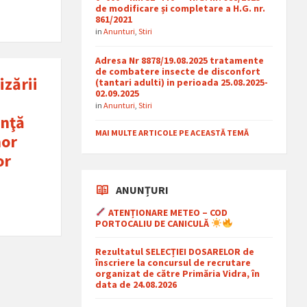
de modificare și completare a H.G. nr.
861/2021
in
Anunturi
,
Stiri
Adresa Nr 8878/19.08.2025 tratamente
de combatere insecte de disconfort
izării
(tantari adulti) in perioada 25.08.2025-
02.09.2025
i
in
Anunturi
,
Stiri
enţă
MAI MULTE ARTICOLE PE ACEASTĂ TEMĂ
nor
or
ANUNȚURI
ATENȚIONARE METEO – COD
PORTOCALIU DE CANICULĂ
Rezultatul SELECȚIEI DOSARELOR de
înscriere la concursul de recrutare
organizat de către Primăria Vidra, în
data de 24.08.2026