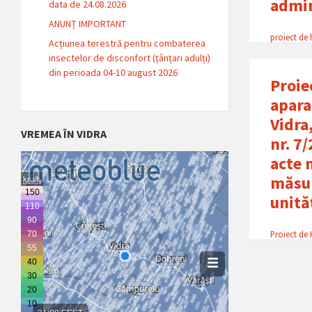
admin
data de 24.08.2026
ANUNȚ IMPORTANT
proiect de 
Acțiunea terestră pentru combaterea
insectelor de disconfort (țânțari adulți)
din perioada 04-10 august 2026
Proie
apara
Vidra
VREMEA ÎN VIDRA
nr. 7
acte 
măsur
unită
Proiect de