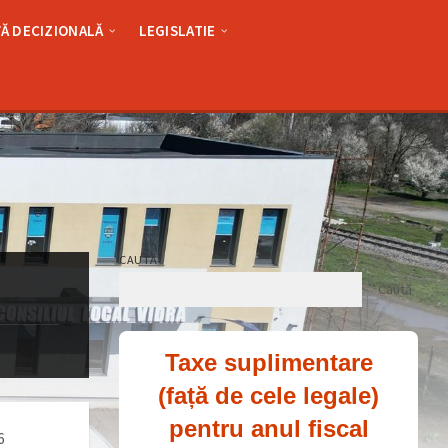
Ă DECIZIONALĂ
LEGISLATIE
CAUTĂ
Caută
Taxe suplimentare
(față de cele legale)
pentru anul fiscal
6