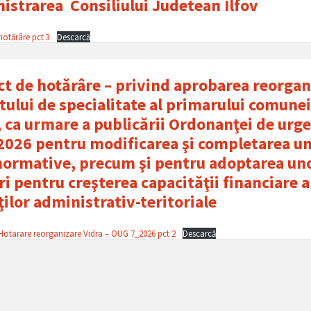
istrarea Consiliului Judetean Ilfov
hotǎrâre pct 3
Descarcă
ct de hotǎrâre – privind aprobarea reorgan
tului de specialitate al primarului comune
, ca urmare a publicării Ordonanţei de urg
/2026 pentru modificarea şi completarea u
normative, precum şi pentru adoptarea un
i pentru creşterea capacităţii financiare a
ţilor administrativ-teritoriale
 Hotarare reorganizare Vidra – OUG 7_2026 pct 2
Descarcă