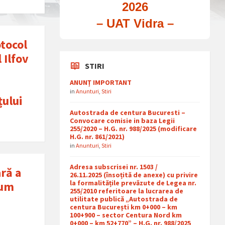
2026
– UAT Vidra –
otocol
 Ilfov
STIRI
ANUNȚ IMPORTANT
in
Anunturi
,
Stiri
țului
Autostrada de centura Bucuresti –
Convocare comisie in baza Legii
255/2020 – H.G. nr. 988/2025 (modificare
H.G. nr. 861/2021)
in
Anunturi
,
Stiri
Adresa subscrisei nr. 1503 /
ră a
26.11.2025 (însoțită de anexe) cu privire
la formalitățile prevăzute de Legea nr.
rum
255/2010 referitoare la lucrarea de
utilitate publică „Autostrada de
centura București km 0+000 – km
100+900 – sector Centura Nord km
0+000 – km 52+770” – H.G. nr. 988/2025