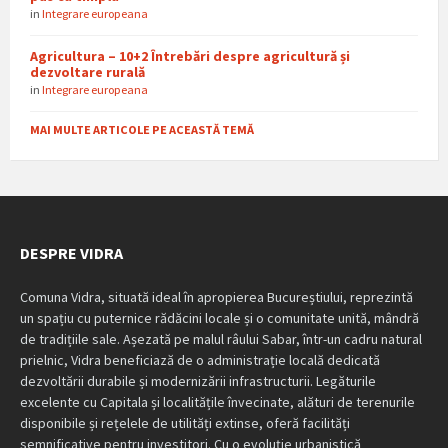
in
Integrare europeana
Agricultura – 10+2 Întrebări despre agricultură și
dezvoltare rurală
in
Integrare europeana
MAI MULTE ARTICOLE PE ACEASTĂ TEMĂ
DESPRE VIDRA
Comuna Vidra, situată ideal în apropierea Bucureștiului, reprezintă
un spațiu cu puternice rădăcini locale și o comunitate unită, mândră
de tradițiile sale. Așezată pe malul râului Sabar, într-un cadru natural
prielnic, Vidra beneficiază de o administrație locală dedicată
dezvoltării durabile și modernizării infrastructurii. Legăturile
excelente cu Capitala și localitățile învecinate, alături de terenurile
disponibile și rețelele de utilități extinse, oferă facilități
semnificative pentru investitori. Cu o evoluție urbanistică