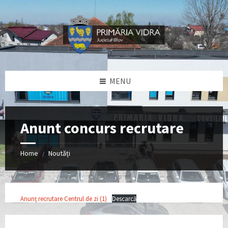
Skip
Skip
Skip
Skip
to
to
to
to
content
left
right
footer
sidebar
sidebar
MENU
Anunt concurs recrutare
Home
Noutăți
/
Anunț recrutare Centrul de zi (1)
Descarcă