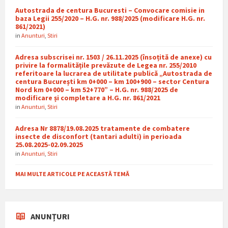
Autostrada de centura Bucuresti – Convocare comisie in
baza Legii 255/2020 – H.G. nr. 988/2025 (modificare H.G. nr.
861/2021)
in
Anunturi
,
Stiri
Adresa subscrisei nr. 1503 / 26.11.2025 (însoțită de anexe) cu
privire la formalitățile prevăzute de Legea nr. 255/2010
referitoare la lucrarea de utilitate publică „Autostrada de
centura București km 0+000 – km 100+900 – sector Centura
Nord km 0+000 – km 52+770” – H.G. nr. 988/2025 de
modificare și completare a H.G. nr. 861/2021
in
Anunturi
,
Stiri
Adresa Nr 8878/19.08.2025 tratamente de combatere
insecte de disconfort (tantari adulti) in perioada
25.08.2025-02.09.2025
in
Anunturi
,
Stiri
MAI MULTE ARTICOLE PE ACEASTĂ TEMĂ
ANUNȚURI