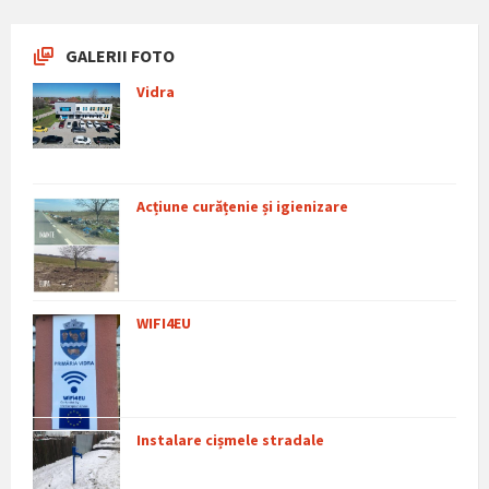
GALERII FOTO
Vidra
Acțiune curățenie și igienizare
WIFI4EU
Instalare cișmele stradale