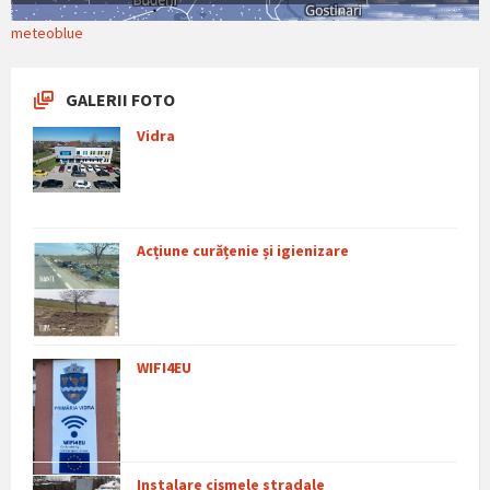
meteoblue
GALERII FOTO
Vidra
Acțiune curățenie și igienizare
WIFI4EU
Instalare cișmele stradale