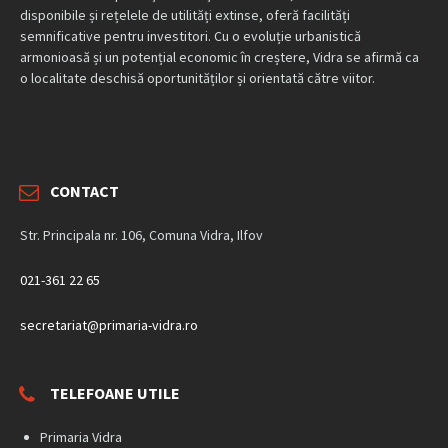
disponibile și rețelele de utilități extinse, oferă facilități
semnificative pentru investitori. Cu o evoluție urbanistică
armonioasă și un potențial economic în creștere, Vidra se afirmă ca
o localitate deschisă oportunităților și orientată către viitor.
CONTACT
Str. Principala nr. 106, Comuna Vidra, Ilfov
021-361 22 65
secretariat@primaria-vidra.ro
TELEFOANE UTILE
Primaria Vidra