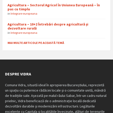
Agricultura – Sectorul Agricol în Uniunea Europeană – în
pas cu timplu
in
Integrare europeana
Agricultura – 10+2 Întrebări despre agricultură și
dezvoltare rurală
in
Integrare europeana
MAI MULTE ARTICOLE PE ACEASTĂ TEMĂ
DESPRE VIDRA
Comuna Vidra, situată ideal în apropierea Bucureștiului, reprezintă
un spațiu cu puternice rădăcini locale și o comunitate unită, mândră
de tradițiile sale. Așezată pe malul râului Sabar, într-un cadru natural
prielnic, Vidra beneficiază de o administrație locală dedicată
dezvoltării durabile și modernizării infrastructurii. Legăturile
excelente cu Capitala și localitățile învecinate, alături de terenurile