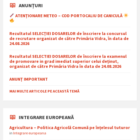
ANUNȚURI
ATENȚIONARE METEO – COD PORTOCALIU DE CANICULĂ
Rezultatul SELECȚIEI DOSARELOR de înscriere la concursul
de recrutare organizat de către Primăria Vidra, în data de
24.08.2026
Rezultatul SELECTIEI DOSARELOR de înscriere la examenul
de promovare in grad imediat superior celui deținut,
organizat de către Primăria Vidra în data de 24.08.2026
ANUNȚ IMPORTANT
MAI MULTE ARTICOLE PE ACEASTĂ TEMĂ
INTEGRARE EUROPEANĂ
Agricultura – Politica Agricolă Comună pe înțelesul tuturor
in
Integrare europeana