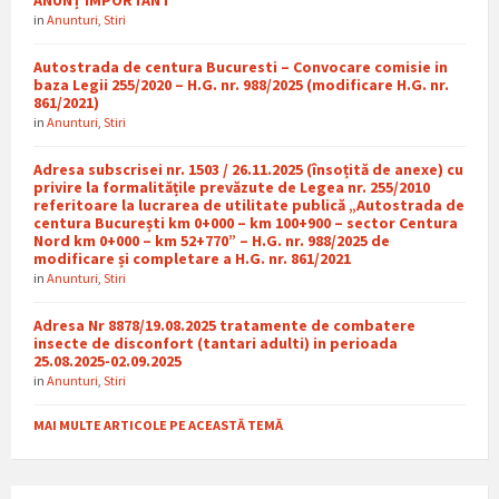
in
Anunturi
,
Stiri
Autostrada de centura Bucuresti – Convocare comisie in
baza Legii 255/2020 – H.G. nr. 988/2025 (modificare H.G. nr.
861/2021)
in
Anunturi
,
Stiri
Adresa subscrisei nr. 1503 / 26.11.2025 (însoțită de anexe) cu
privire la formalitățile prevăzute de Legea nr. 255/2010
referitoare la lucrarea de utilitate publică „Autostrada de
centura București km 0+000 – km 100+900 – sector Centura
Nord km 0+000 – km 52+770” – H.G. nr. 988/2025 de
modificare și completare a H.G. nr. 861/2021
in
Anunturi
,
Stiri
Adresa Nr 8878/19.08.2025 tratamente de combatere
insecte de disconfort (tantari adulti) in perioada
25.08.2025-02.09.2025
in
Anunturi
,
Stiri
MAI MULTE ARTICOLE PE ACEASTĂ TEMĂ