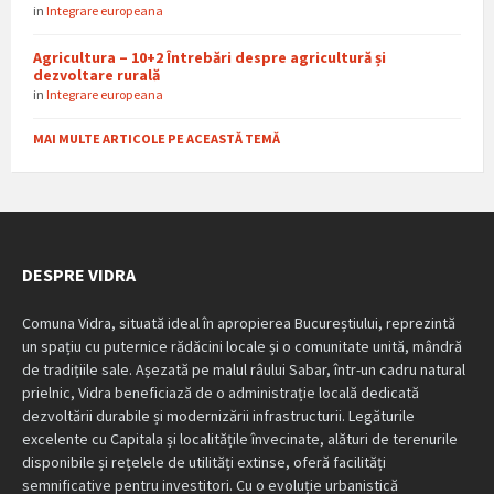
in
Integrare europeana
Agricultura – 10+2 Întrebări despre agricultură și
dezvoltare rurală
in
Integrare europeana
MAI MULTE ARTICOLE PE ACEASTĂ TEMĂ
DESPRE VIDRA
Comuna Vidra, situată ideal în apropierea Bucureștiului, reprezintă
un spațiu cu puternice rădăcini locale și o comunitate unită, mândră
de tradițiile sale. Așezată pe malul râului Sabar, într-un cadru natural
prielnic, Vidra beneficiază de o administrație locală dedicată
dezvoltării durabile și modernizării infrastructurii. Legăturile
excelente cu Capitala și localitățile învecinate, alături de terenurile
disponibile și rețelele de utilități extinse, oferă facilități
semnificative pentru investitori. Cu o evoluție urbanistică