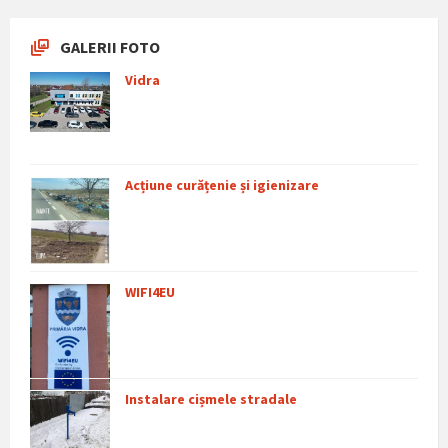
GALERII FOTO
Vidra
Acțiune curățenie și igienizare
WIFI4EU
Instalare cișmele stradale