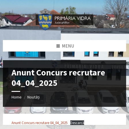
Skip
Skip
Skip
Skip
to
to
to
to
content
left
right
footer
sidebar
sidebar
MENU
Anunt Concurs recrutare
04_04_2025
Home
Noutăți
/
Anunt Concurs recrutare 04_04_2025
Descarcă