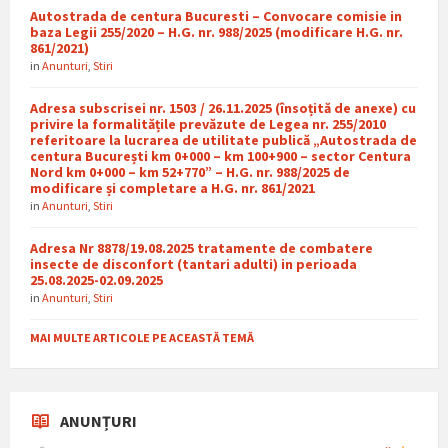
Autostrada de centura Bucuresti – Convocare comisie in
baza Legii 255/2020 – H.G. nr. 988/2025 (modificare H.G. nr.
861/2021)
in
Anunturi
,
Stiri
Adresa subscrisei nr. 1503 / 26.11.2025 (însoțită de anexe) cu
privire la formalitățile prevăzute de Legea nr. 255/2010
referitoare la lucrarea de utilitate publică „Autostrada de
centura București km 0+000 – km 100+900 – sector Centura
Nord km 0+000 – km 52+770” – H.G. nr. 988/2025 de
modificare și completare a H.G. nr. 861/2021
in
Anunturi
,
Stiri
Adresa Nr 8878/19.08.2025 tratamente de combatere
insecte de disconfort (tantari adulti) in perioada
25.08.2025-02.09.2025
in
Anunturi
,
Stiri
MAI MULTE ARTICOLE PE ACEASTĂ TEMĂ
ANUNȚURI