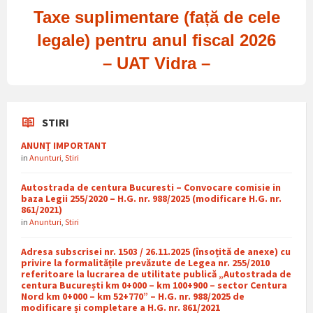
Taxe suplimentare (față de cele
legale) pentru anul fiscal 2026
– UAT Vidra –
STIRI
ANUNȚ IMPORTANT
in
Anunturi
,
Stiri
Autostrada de centura Bucuresti – Convocare comisie in
baza Legii 255/2020 – H.G. nr. 988/2025 (modificare H.G. nr.
861/2021)
in
Anunturi
,
Stiri
Adresa subscrisei nr. 1503 / 26.11.2025 (însoțită de anexe) cu
privire la formalitățile prevăzute de Legea nr. 255/2010
referitoare la lucrarea de utilitate publică „Autostrada de
centura București km 0+000 – km 100+900 – sector Centura
Nord km 0+000 – km 52+770” – H.G. nr. 988/2025 de
modificare și completare a H.G. nr. 861/2021