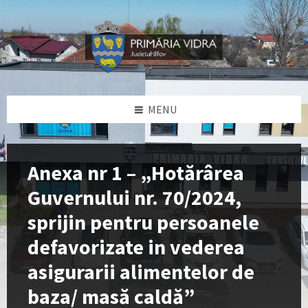
Skip
Skip
Skip
Skip
to
to
to
to
content
left
right
footer
sidebar
sidebar
MENU
Anexa nr 1 – „Hotărârea
Guvernului nr. 70/2024,
sprijin pentru persoanele
defavorizate in vederea
asigurarii alimentelor de
baza/ masă caldă”