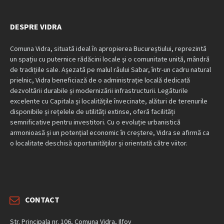
DESPRE VIDRA
Comuna Vidra, situată ideal în apropierea Bucureștiului, reprezintă
un spațiu cu puternice rădăcini locale și o comunitate unită, mândră
de tradițiile sale. Așezată pe malul râului Sabar, într-un cadru natural
prielnic, Vidra beneficiază de o administrație locală dedicată
dezvoltării durabile și modernizării infrastructurii. Legăturile
excelente cu Capitala și localitățile învecinate, alături de terenurile
disponibile și rețelele de utilități extinse, oferă facilități
semnificative pentru investitori. Cu o evoluție urbanistică
armonioasă și un potențial economic în creștere, Vidra se afirmă ca
o localitate deschisă oportunităților și orientată către viitor.
CONTACT
Str. Principala nr. 106, Comuna Vidra, Ilfov