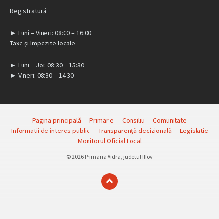
Registratură
► Luni – Vineri: 08:00 – 16:00
Taxe și Impozite locale
► Luni – Joi: 08:30 – 15:30
► Vineri: 08:30 – 14:30
Pagina principală
Primarie
Consiliu
Comunitate
Informatii de interes public
Transparență decizională
Legislatie
Monitorul Oficial Local
© 2026 Primaria Vidra, judetul Ilfov