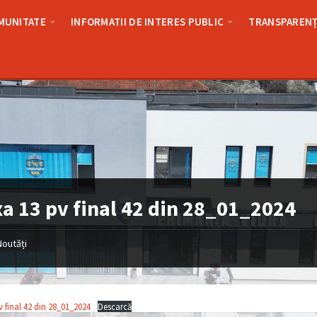
MUNITATE
INFORMATII DE INTERES PUBLIC
TRANSPARENȚ
a 13 pv final 42 din 28_01_2024
Noutăți
 final 42 din 28_01_2024
Descarcă