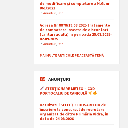
de modificare și completare a H.G. nr.
861/2021
in
Anunturi
,
Stiri
Adresa Nr 8878/19.08.2025 tratamente
de combatere insecte de disconfort
(tantari adulti) in perioada 25.08.2025-
02.09.2025
in
Anunturi
,
Stiri
MAI MULTE ARTICOLE PE ACEASTĂ TEMĂ
ANUNȚURI
ATENȚIONARE METEO – COD
PORTOCALIU DE CANICULĂ
Rezultatul SELECȚIEI DOSARELOR de
înscriere la concursul de recrutare
organizat de către Primăria Vidra, în
data de 24.08.2026