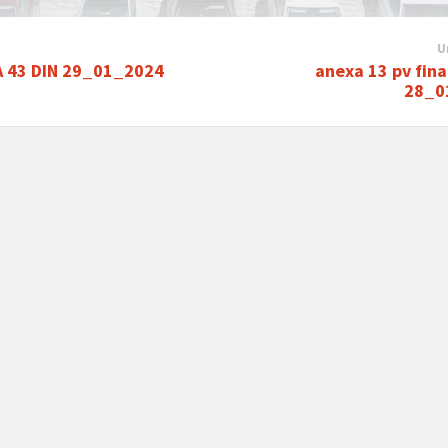
U
 43 DIN 29_01_2024
anexa 13 pv fina
28_0