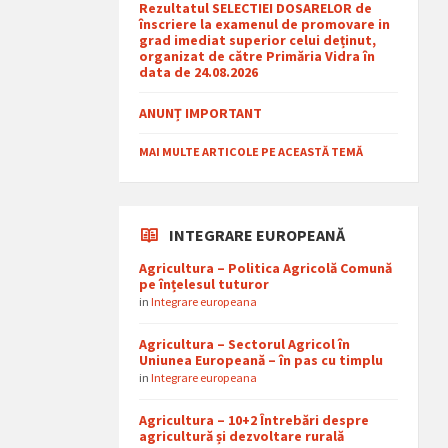
Rezultatul SELECTIEI DOSARELOR de
înscriere la examenul de promovare in
grad imediat superior celui deținut,
organizat de către Primăria Vidra în
data de 24.08.2026
ANUNȚ IMPORTANT
MAI MULTE ARTICOLE PE ACEASTĂ TEMĂ
INTEGRARE EUROPEANĂ
Agricultura – Politica Agricolă Comună
pe înțelesul tuturor
in
Integrare europeana
Agricultura – Sectorul Agricol în
Uniunea Europeană – în pas cu timplu
in
Integrare europeana
Agricultura – 10+2 Întrebări despre
agricultură și dezvoltare rurală