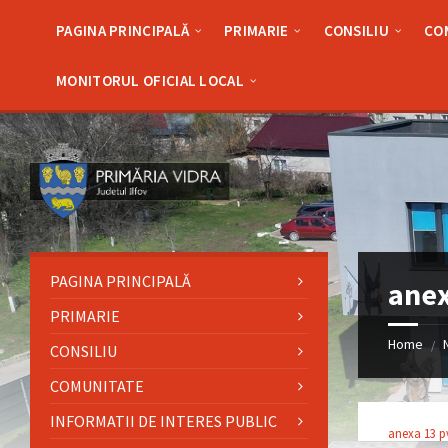
Skip
Skip
Skip
Skip
to
to
to
to
PAGINA PRINCIPALĂ
PRIMARIE
CONSILIU
CO
content
left
right
footer
sidebar
sidebar
MONITORUL OFICIAL LOCAL
PAGINA PRINCIPALĂ
anex
PRIMARIE
Home
/
CONSILIU
COMUNITATE
INFORMATII DE INTERES PUBLIC
anexa 13 pv