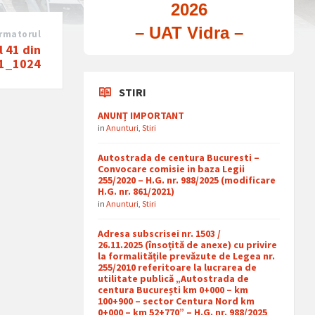
2026
– UAT Vidra –
rmatorul
l 41 din
1_1024
STIRI
ANUNȚ IMPORTANT
in
Anunturi
,
Stiri
Autostrada de centura Bucuresti –
Convocare comisie in baza Legii
255/2020 – H.G. nr. 988/2025 (modificare
H.G. nr. 861/2021)
in
Anunturi
,
Stiri
Adresa subscrisei nr. 1503 /
26.11.2025 (însoțită de anexe) cu privire
la formalitățile prevăzute de Legea nr.
255/2010 referitoare la lucrarea de
utilitate publică „Autostrada de
centura București km 0+000 – km
100+900 – sector Centura Nord km
0+000 – km 52+770” – H.G. nr. 988/2025