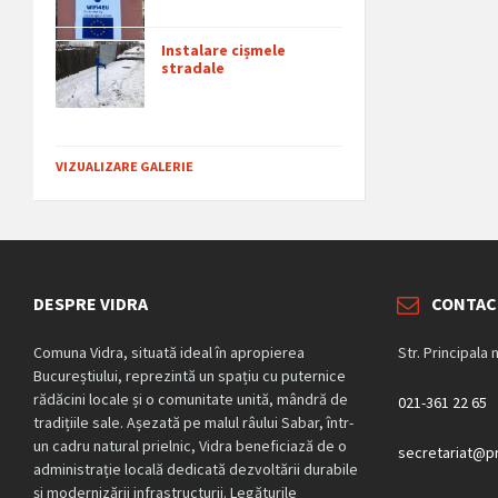
Instalare cișmele
stradale
VIZUALIZARE GALERIE
DESPRE VIDRA
CONTAC
Comuna Vidra, situată ideal în apropierea
Str. Principala 
Bucureștiului, reprezintă un spațiu cu puternice
rădăcini locale și o comunitate unită, mândră de
021-361 22 65
tradițiile sale. Așezată pe malul râului Sabar, într-
un cadru natural prielnic, Vidra beneficiază de o
secretariat@pr
administrație locală dedicată dezvoltării durabile
și modernizării infrastructurii. Legăturile