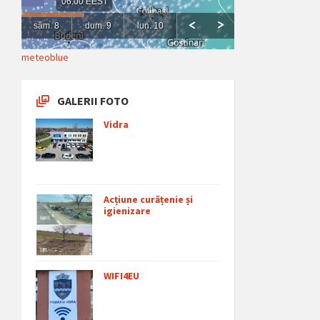
meteoblue
GALERII FOTO
Vidra
Acțiune curățenie și
igienizare
WIFI4EU