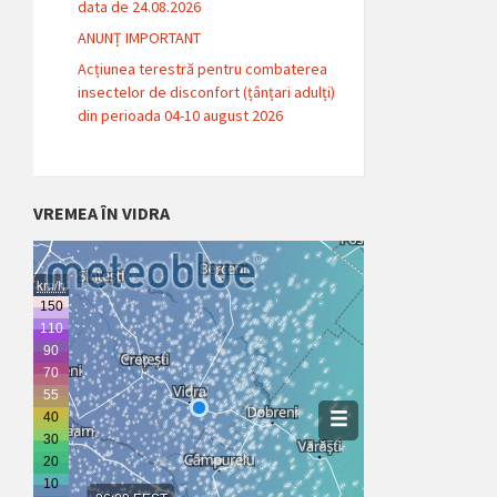
data de 24.08.2026
ANUNȚ IMPORTANT
Acțiunea terestră pentru combaterea
insectelor de disconfort (țânțari adulți)
din perioada 04-10 august 2026
VREMEA ÎN VIDRA