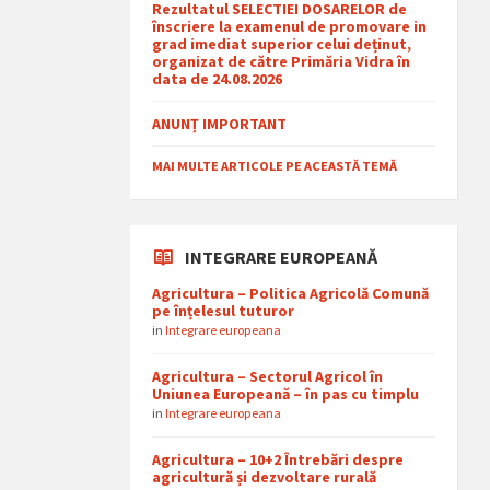
Rezultatul SELECTIEI DOSARELOR de
înscriere la examenul de promovare in
grad imediat superior celui deținut,
organizat de către Primăria Vidra în
data de 24.08.2026
ANUNȚ IMPORTANT
MAI MULTE ARTICOLE PE ACEASTĂ TEMĂ
INTEGRARE EUROPEANĂ
Agricultura – Politica Agricolă Comună
pe înțelesul tuturor
in
Integrare europeana
Agricultura – Sectorul Agricol în
Uniunea Europeană – în pas cu timplu
in
Integrare europeana
Agricultura – 10+2 Întrebări despre
agricultură și dezvoltare rurală