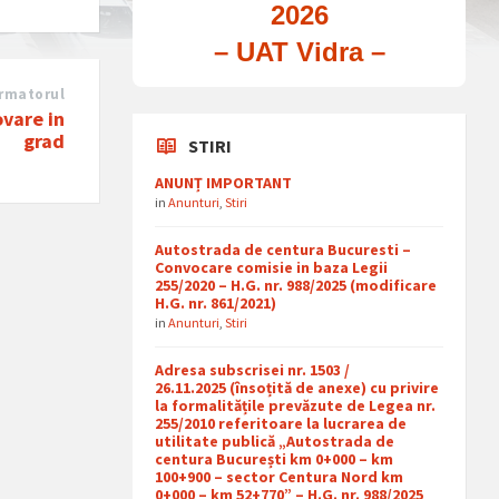
2026
– UAT Vidra –
rmatorul
vare in
grad
STIRI
ANUNȚ IMPORTANT
in
Anunturi
,
Stiri
Autostrada de centura Bucuresti –
Convocare comisie in baza Legii
255/2020 – H.G. nr. 988/2025 (modificare
H.G. nr. 861/2021)
in
Anunturi
,
Stiri
Adresa subscrisei nr. 1503 /
26.11.2025 (însoțită de anexe) cu privire
la formalitățile prevăzute de Legea nr.
255/2010 referitoare la lucrarea de
utilitate publică „Autostrada de
centura București km 0+000 – km
100+900 – sector Centura Nord km
0+000 – km 52+770” – H.G. nr. 988/2025