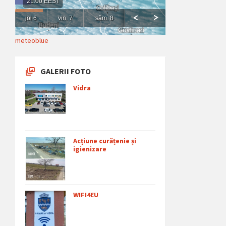
meteoblue
GALERII FOTO
Vidra
Acțiune curățenie și
igienizare
WIFI4EU