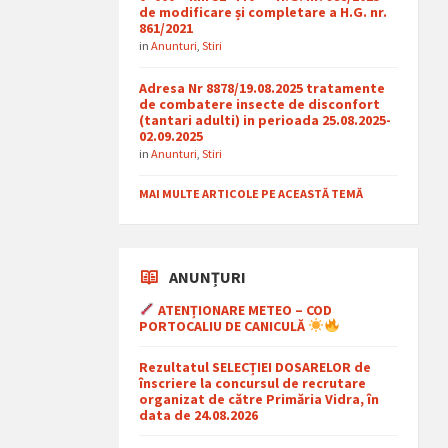
de modificare și completare a H.G. nr.
861/2021
in
Anunturi
,
Stiri
Adresa Nr 8878/19.08.2025 tratamente
de combatere insecte de disconfort
(tantari adulti) in perioada 25.08.2025-
02.09.2025
in
Anunturi
,
Stiri
MAI MULTE ARTICOLE PE ACEASTĂ TEMĂ
ANUNȚURI
ATENȚIONARE METEO – COD
PORTOCALIU DE CANICULĂ
Rezultatul SELECȚIEI DOSARELOR de
înscriere la concursul de recrutare
organizat de către Primăria Vidra, în
data de 24.08.2026