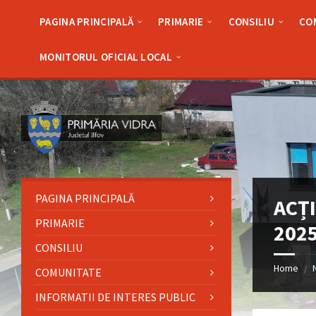
Skip
Skip
Skip
Skip
to
to
to
to
PAGINA PRINCIPALĂ
PRIMARIE
CONSILIU
CO
content
left
right
footer
sidebar
sidebar
MONITORUL OFICIAL LOCAL
PAGINA PRINCIPALĂ
ACȚI
PRIMARIE
202
CONSILIU
Home
/
COMUNITATE
INFORMATII DE INTERES PUBLIC