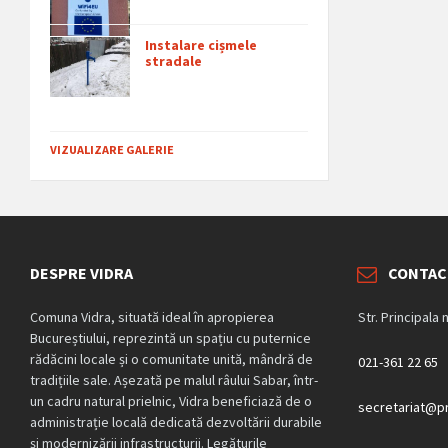
Instalare cișmele
stradale
VIZUALIZARE GALERIE
DESPRE VIDRA
CONTAC
Comuna Vidra, situată ideal în apropierea
Str. Principala 
Bucureștiului, reprezintă un spațiu cu puternice
rădăcini locale și o comunitate unită, mândră de
021-361 22 65
tradițiile sale. Așezată pe malul râului Sabar, într-
un cadru natural prielnic, Vidra beneficiază de o
secretariat@pr
administrație locală dedicată dezvoltării durabile
și modernizării infrastructurii. Legăturile