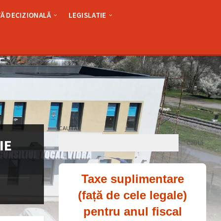
Ă DECIZIONALĂ
LEGISLATIE
CAUTĂ
IE
Caută
Taxe suplimentare
(față de cele legale)
pentru anul fiscal