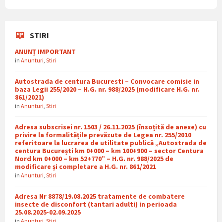
STIRI
ANUNȚ IMPORTANT
in
Anunturi
,
Stiri
Autostrada de centura Bucuresti – Convocare comisie in
baza Legii 255/2020 – H.G. nr. 988/2025 (modificare H.G. nr.
861/2021)
in
Anunturi
,
Stiri
Adresa subscrisei nr. 1503 / 26.11.2025 (însoțită de anexe) cu
privire la formalitățile prevăzute de Legea nr. 255/2010
referitoare la lucrarea de utilitate publică „Autostrada de
centura București km 0+000 – km 100+900 – sector Centura
Nord km 0+000 – km 52+770” – H.G. nr. 988/2025 de
modificare și completare a H.G. nr. 861/2021
in
Anunturi
,
Stiri
Adresa Nr 8878/19.08.2025 tratamente de combatere
insecte de disconfort (tantari adulti) in perioada
25.08.2025-02.09.2025
in
Anunturi
,
Stiri