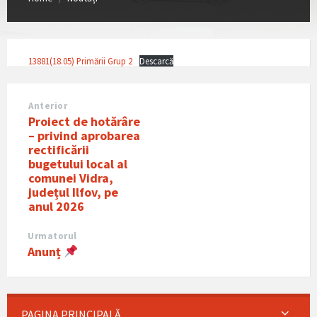
13881(18.05) Primării Grup 2
Descarcă
Anterior
Proiect de hotărâre
– privind aprobarea
rectificării
bugetului local al
comunei Vidra,
județul Ilfov, pe
anul 2026
Urmatorul
Anunț
PAGINA PRINCIPALĂ