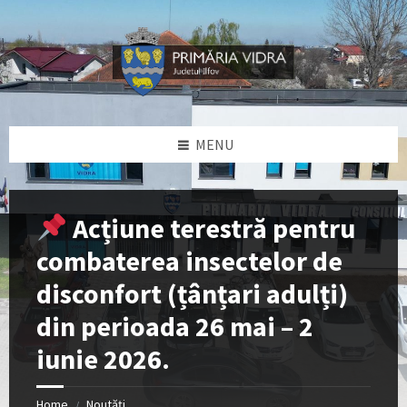
Skip
Skip
Skip
Skip
to
to
to
to
content
left
right
footer
sidebar
sidebar
MENU
Acțiune terestră pentru
combaterea insectelor de
disconfort (țânțari adulți)
din perioada 26 mai – 2
iunie 2026.
Home
Noutăți
/