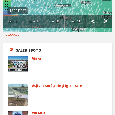
meteoblue
GALERII FOTO
Vidra
Acțiune curățenie și igienizare
WIFI4EU