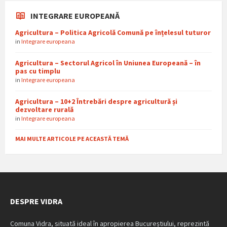
INTEGRARE EUROPEANĂ
Agricultura – Politica Agricolă Comună pe înțelesul tuturor
in
Integrare europeana
Agricultura – Sectorul Agricol în Uniunea Europeană – în
pas cu timplu
in
Integrare europeana
Agricultura – 10+2 Întrebări despre agricultură și
dezvoltare rurală
in
Integrare europeana
MAI MULTE ARTICOLE PE ACEASTĂ TEMĂ
DESPRE VIDRA
Comuna Vidra, situată ideal în apropierea Bucureștiului, reprezintă