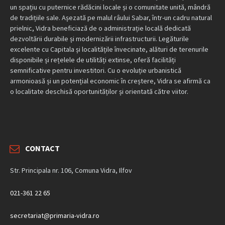
un spațiu cu puternice rădăcini locale și o comunitate unită, mândră
de tradițiile sale. Așezată pe malul râului Sabar, într-un cadru natural
prielnic, Vidra beneficiază de o administrație locală dedicată
dezvoltării durabile și modernizării infrastructurii. Legăturile
excelente cu Capitala și localitățile învecinate, alături de terenurile
disponibile și rețelele de utilități extinse, oferă facilități
semnificative pentru investitori. Cu o evoluție urbanistică
armonioasă și un potențial economic în creștere, Vidra se afirmă ca
o localitate deschisă oportunităților și orientată către viitor.
CONTACT
Str. Principala nr. 106, Comuna Vidra, Ilfov
021-361 22 65
secretariat@primaria-vidra.ro