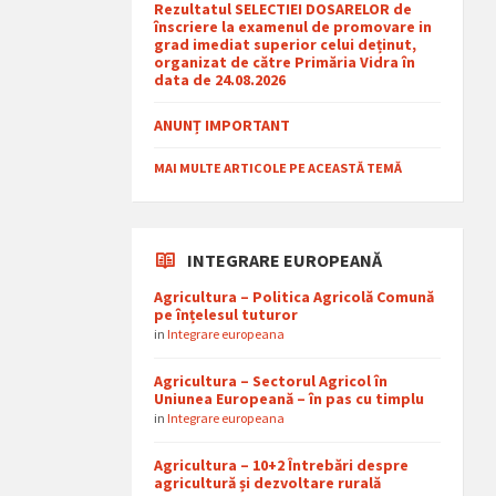
Rezultatul SELECTIEI DOSARELOR de
înscriere la examenul de promovare in
grad imediat superior celui deținut,
organizat de către Primăria Vidra în
data de 24.08.2026
ANUNȚ IMPORTANT
MAI MULTE ARTICOLE PE ACEASTĂ TEMĂ
INTEGRARE EUROPEANĂ
Agricultura – Politica Agricolă Comună
pe înțelesul tuturor
in
Integrare europeana
Agricultura – Sectorul Agricol în
Uniunea Europeană – în pas cu timplu
in
Integrare europeana
Agricultura – 10+2 Întrebări despre
agricultură și dezvoltare rurală