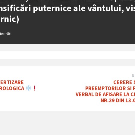
nsificări puternice ale vântului, vi
rnic)
Noutăți
U
CERERE S
VERTIZARE
PREEMPTORILOR SI
ROLOGICA
VERBAL DE AFISARE LA 
NR.29 DIN 13.