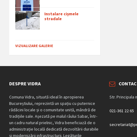
Instalare cișmele
stradale
VIZUALIZARE GALERIE
DESPRE VIDRA
CONTAC
Comuna Vidra, situată ideal în apropierea
Str. Principala 
Bucureștiului, reprezintă un spațiu cu puternice
rădăcini locale și o comunitate unită, mândră de
021-361 22 65
tradițiile sale. Așezată pe malul râului Sabar, într-
un cadru natural prielnic, Vidra beneficiază de o
secretariat@pr
administrație locală dedicată dezvoltării durabile
și modernizării infrastructurii. Legăturile