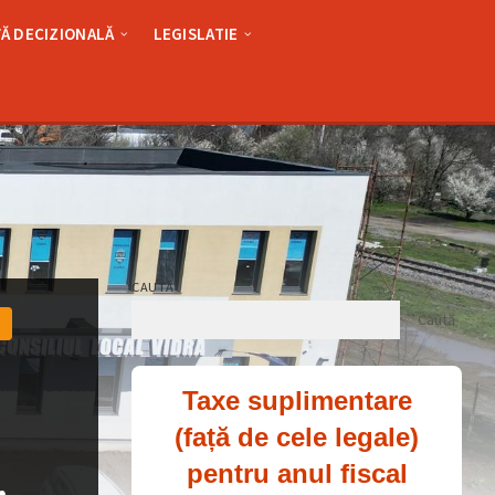
Ă DECIZIONALĂ
LEGISLATIE
CAUTĂ
Caută
Taxe suplimentare
(față de cele legale)
pentru anul fiscal
,