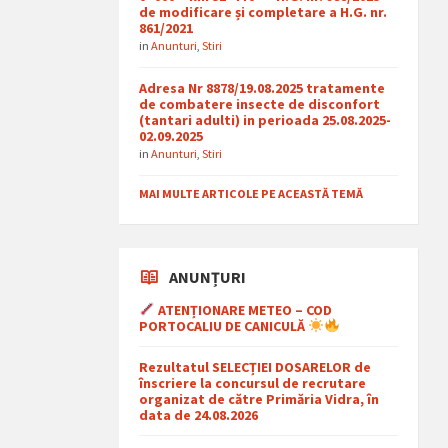
de modificare și completare a H.G. nr.
861/2021
in
Anunturi
,
Stiri
Adresa Nr 8878/19.08.2025 tratamente
de combatere insecte de disconfort
(tantari adulti) in perioada 25.08.2025-
02.09.2025
in
Anunturi
,
Stiri
MAI MULTE ARTICOLE PE ACEASTĂ TEMĂ
ANUNȚURI
ATENȚIONARE METEO – COD
PORTOCALIU DE CANICULĂ
Rezultatul SELECȚIEI DOSARELOR de
înscriere la concursul de recrutare
organizat de către Primăria Vidra, în
data de 24.08.2026