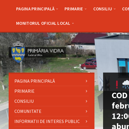
Skip
Skip
Skip
Skip
to
to
to
to
PAGINA PRINCIPALĂ
PRIMARIE
CONSILIU
CO
content
left
right
footer
sidebar
sidebar
MONITORUL OFICIAL LOCAL
PAGINA PRINCIPALĂ
PRIMARIE
COD 
CONSILIU
febr
COMUNITATE
12:0
INFORMATII DE INTERES PUBLIC
abun