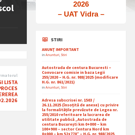
2026
scol
– UAT Vidra –
STIRI
ANUNȚ IMPORTANT
in
Anunturi
,
Stiri
Autostrada de centura Bucuresti –
Convocare comisie in baza Legii
rmatorul
255/2020 – H.G. nr. 988/2025 (modificare
I LISTA
H.G. nr. 861/2021)
 PROCES
in
Anunturi
,
Stiri
CEREREA
02.2026
Adresa subscrisei nr. 1503 /
26.11.2025 (însoțită de anexe) cu privire
la formalitățile prevăzute de Legea nr.
255/2010 referitoare la lucrarea de
utilitate publică „Autostrada de
centura București km 0+000 – km
100+900 – sector Centura Nord km
0+000 – km 52+770” – H.G. nr. 988/2025