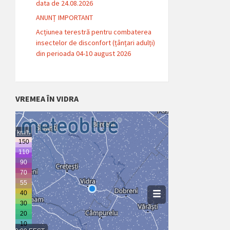
data de 24.08.2026
ANUNȚ IMPORTANT
Acțiunea terestră pentru combaterea
insectelor de disconfort (țânțari adulți)
din perioada 04-10 august 2026
VREMEA ÎN VIDRA