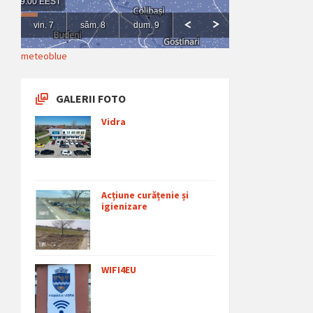
meteoblue
GALERII FOTO
Vidra
Acțiune curățenie și
igienizare
WIFI4EU